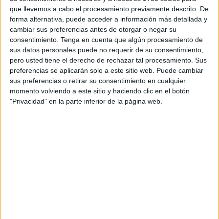
que llevemos a cabo el procesamiento previamente descrito. De
escuela que se ve cada día más desbordada por
forma alternativa, puede acceder a información más detallada y
responsabilidades que antes le eran ajenas?¿qué hace la
cambiar sus preferencias antes de otorgar o negar su
clase política por la “clase educativa”? No los asumo:
consentimiento.
Tenga en cuenta que algún procesamiento de
¿Dónde está la vocación real del docente? ¿ qué hay de
sus datos personales puede no requerir de su consentimiento,
pero usted tiene el derecho de rechazar tal procesamiento. Sus
nuestra capacidad motivadora?¿Qué fue de nuestra
preferencias se aplicarán solo a este sitio web. Puede cambiar
creatividad? ¿qué de nuestra natural habilidad para la
sus preferencias o retirar su consentimiento en cualquier
“adaptación al medio”? Esas han sido, desde siempre,
momento volviendo a este sitio y haciendo clic en el botón
valores intrínsecos a nuestra profesión. Tal vez nos falte
"Privacidad" en la parte inferior de la página web.
optimismo, pero a la mayoría de nosotros no nos faltan
ganas, puede que nos falten recursos pero podemos crear
otros, y quizás nos falle el sistema pero somos capaces de
reinventar otro.
Nos está invadiendo un sentimiento oscuro, es fácil
dejarse llevar por la agonía que algunos enseñantes
arrastran, pero hay demasiado por hacer, demasiadas
metas que cumplir. El fracaso no puede convertirse en
nuestra herencia cultural. Hay que buscar otros medios,