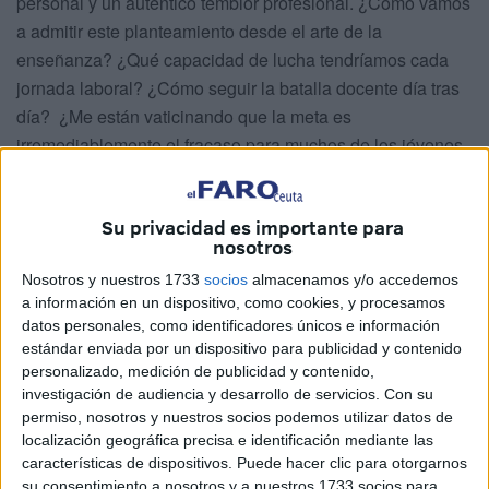
personal y un auténtico temblor profesional. ¿Cómo vamos
a admitir este planteamiento desde el arte de la
enseñanza? ¿Qué capacidad de lucha tendríamos cada
jornada laboral? ¿Cómo seguir la batalla docente día tras
día? ¿Me están vaticinando que la meta es
irremediablemente el fracaso para muchos de los jóvenes
que se acercan cada día a nuestras aulas? Esto no es un
buen pensamiento porque carece de bondad. Y sigo
Su privacidad es importante para
reflexionando, si amo mi trabajo, ¿por qué en mi cabeza
nosotros
supuestamente adiestrada para la pedagogía me han
Nosotros y nuestros 1733
socios
almacenamos y/o accedemos
surgido términos como “batalla”, “lucha y fracaso”?
a información en un dispositivo, como cookies, y procesamos
Me debato entre el respeto infinito por la profesión más
datos personales, como identificadores únicos e información
noble del hombre y el sentimiento de impotencia cotidiana.
estándar enviada por un dispositivo para publicidad y contenido
Es imposible y hasta carente de solidaridad no escuchar a
personalizado, medición de publicidad y contenido,
investigación de audiencia y desarrollo de servicios.
Con su
compañeros y compañeras que pasean su frustración y su
permiso, nosotros y nuestros socios podemos utilizar datos de
agotamiento profesional por los pasillos de nuestros
localización geográfica precisa e identificación mediante las
centros con lamentos tan justificados como vacuos. Los
características de dispositivos. Puede hacer clic para otorgarnos
comparto: “¿dónde están los recursos? ¿ quién ayuda a la
su consentimiento a nosotros y a nuestros 1733 socios para