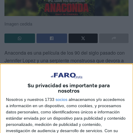
Imagen cedida
Anaconda es una película de los 90 del siglo pasado con
Jennifer Lopez y una serpiente monstruosa que devora a
los componentes del reparto uno tras otro como grandes
reclamos. Típica cinta de terror en la que los protagonistas
van cayendo como fichas de dominó en fila, inspirada en
Su privacidad es importante para
nosotros
Tiburón (salvando muchísimo las distancias), con un
argumento demencial el de la serpiente, y que trascendió
Nosotros y nuestros 1733
socios
almacenamos y/o accedemos
a información en un dispositivo, como cookies, y procesamos
sobre todo por ser más mala que un dolor de muelas en
datos personales, como identificadores únicos e información
nochevieja.
estándar enviada por un dispositivo para publicidad y contenido
personalizado, medición de publicidad y contenido,
Precisamente por ser tan mala acabó siendo objeto de
investigación de audiencia y desarrollo de servicios.
Con su