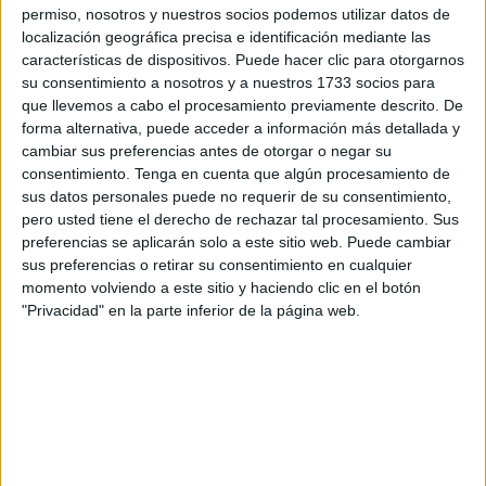
mofa, y ahora hay que reconocer toda la gracia a que se
permiso, nosotros y nuestros socios podemos utilizar datos de
realice un reboot en clave de comedia pura y dura. Pero ni
localización geográfica precisa e identificación mediante las
siquiera lo es tampoco al uso, porque el argumento pone a
características de dispositivos. Puede hacer clic para otorgarnos
su consentimiento a nosotros y a nuestros 1733 socios para
los protagonistas, recurso del cine dentro del cine, como
que llevemos a cabo el procesamiento previamente descrito. De
fans de la “mítica” película, dispuestos a viajar a la
forma alternativa, puede acceder a información más detallada y
Amazonia, con muy poco presupuesto, menos medios y
cambiar sus preferencias antes de otorgar o negar su
mucha ilusión, para rodar el susodicho reboot, y allí se ven
consentimiento.
Tenga en cuenta que algún procesamiento de
sus datos personales puede no requerir de su consentimiento,
inmersos precisamente en la historia de ser perseguidos
pero usted tiene el derecho de rechazar tal procesamiento. Sus
por la serpiente descomunal, pero en la realidad. Actores,
preferencias se aplicarán solo a este sitio web. Puede cambiar
director, equipo técnico, todos…
sus preferencias o retirar su consentimiento en cualquier
momento volviendo a este sitio y haciendo clic en el botón
La comedia pura de la que se nutre esta cinta hace, cosa
"Privacidad" en la parte inferior de la página web.
sencilla, que el hecho de no tomarse en serio haga que
supere a la película original de la que bebe, he aquí la
genialidad, y a la que “rinde tributo”, siendo cierto que
tiene sus altibajos y que el resultado no puede ser otra que
una gansada descomunal, una gamberrada épica tal y
como cualquiera puede prever antes de ponerse a verla,