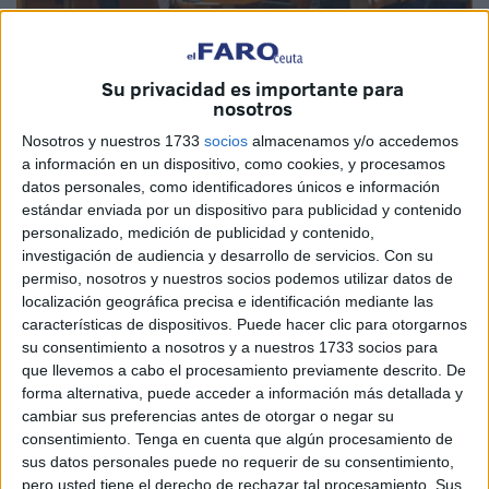
Su privacidad es importante para
nosotros
Imagen de archivo
Nosotros y nuestros 1733
socios
almacenamos y/o accedemos
a información en un dispositivo, como cookies, y procesamos
datos personales, como identificadores únicos e información
estándar enviada por un dispositivo para publicidad y contenido
Los problemas de la Sanidad Pública protagonizaron ayer
personalizado, medición de publicidad y contenido,
investigación de audiencia y desarrollo de servicios.
Con su
parte de la Sesión Plenaria resolutiva del mes de
permiso, nosotros y nuestros socios podemos utilizar datos de
noviembre, en la que la Corporación acordó insistir en las
localización geográfica precisa e identificación mediante las
gestiones ante el Ministerio de Sanidad para que resuelva
características de dispositivos. Puede hacer clic para otorgarnos
los déficits del sistema dentro de sus competencias en
su consentimiento a nosotros y a nuestros 1733 socios para
que llevemos a cabo el procesamiento previamente descrito. De
materia asistencial.
forma alternativa, puede acceder a información más detallada y
cambiar sus preferencias antes de otorgar o negar su
Se trata de un asunto que afecta a todos, como bien
consentimiento.
Tenga en cuenta que algún procesamiento de
explicó la proponente de la iniciativa, Fatima Hamed, y
sus datos personales puede no requerir de su consentimiento,
cuyas raíces se remontan a hace muchos años, más de
pero usted tiene el derecho de rechazar tal procesamiento. Sus