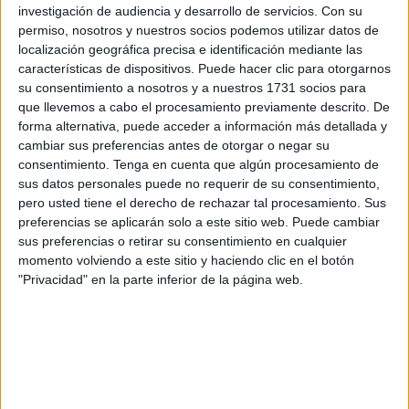
detección de incendios
instaladas en la ciudad, un
investigación de audiencia y desarrollo de servicios.
Con su
sistema que "debería protegernos frente a emergencias
permiso, nosotros y nuestros socios podemos utilizar datos de
localización geográfica precisa e identificación mediante las
ambientales y que se encuentra
prácticamente
características de dispositivos. Puede hacer clic para otorgarnos
inoperativo
en el momento más crítico del año".
su consentimiento a nosotros y a nuestros 1731 socios para
que llevemos a cabo el procesamiento previamente descrito. De
Según han podido conocer desde Daoiz, "
de las cuatro
forma alternativa, puede acceder a información más detallada y
cámaras
ubicadas en puntos estratégicos como el Puerto,
cambiar sus preferencias antes de otorgar o negar su
García Aldave, Hacho y Loma Colmenar,
solo una está
consentimiento.
Tenga en cuenta que algún procesamiento de
sus datos personales puede no requerir de su consentimiento,
actualmente en funcionamiento
".
pero usted tiene el derecho de rechazar tal procesamiento. Sus
preferencias se aplicarán solo a este sitio web. Puede cambiar
"Pero incluso
esa única cámara presenta fallos graves
sus preferencias o retirar su consentimiento en cualquier
de imagen
, destellos y defectos de visión, lo que impide
momento volviendo a este sitio y haciendo clic en el botón
que cumpla adecuadamente su función de vigilancia y
"Privacidad" en la parte inferior de la página web.
alerta temprana", ha informado el partido en nota de
prensa.
Fallos en la red de cámaras: la
causa, la "falta de mantenimiento"