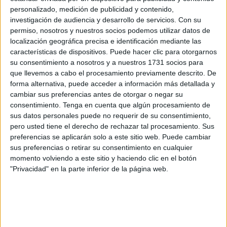
En horario unificado, para los equipos que tienen algo en
personalizado, medición de publicidad y contenido,
juego en esta última jornada, el Ceuta recibe a las 12:30 al
investigación de audiencia y desarrollo de servicios.
Con su
Real Betis Deportivo Balompié, quinto en la tabla pero con
permiso, nosotros y nuestros socios podemos utilizar datos de
un sólo punto de desventaja con el Ceuta y con los
localización geográfica precisa e identificación mediante las
características de dispositivos. Puede hacer clic para otorgarnos
mismos, 76, que Utrera y Los Barrios.
su consentimiento a nosotros y a nuestros 1731 socios para
que llevemos a cabo el procesamiento previamente descrito. De
Los de Juan Ramón Martín dependen de si mismos. Si
forma alternativa, puede acceder a información más detallada y
ganan estarán en el bombo para el sorteo de los play off
cambiar sus preferencias antes de otorgar o negar su
de ascenso. Si empatan también estarían en playoff,
consentimiento.
Tenga en cuenta que algún procesamiento de
aunque peligraría su segunda posición, y si pierden
sus datos personales puede no requerir de su consentimiento,
pero usted tiene el derecho de rechazar tal procesamiento. Sus
dependería de otros resultados y las cábalas son muchas.
preferencias se aplicarán solo a este sitio web. Puede cambiar
Lo que es seguro es que un punto ante el Betis Deportivo
sus preferencias o retirar su consentimiento en cualquier
mete al Ceuta en el bombo de Las Rozas.
momento volviendo a este sitio y haciendo clic en el botón
"Privacidad" en la parte inferior de la página web.
Mucha tensión para la última jornada de Liga, en la que
recibir a un equipo que también se lo ‘juega’ todo no lo
hace más fácil. Y más cuando el rival es una de las
mejores canteras de España. Aunque esto también puede