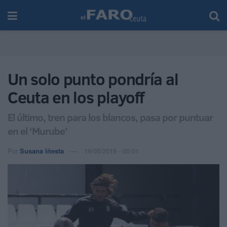
Un solo punto pondría al
Ceuta en los playoff
El último, tren para los blancos, pasa por puntuar
en el ‘Murube’
Por
Susana Iñesta
19/05/2019 - 00:01