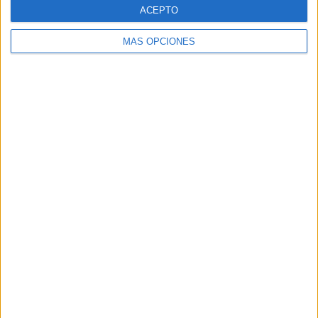
Cuando las palabras dejan de describir la
ACEPTO
realidad
HACE 7 HORAS
MÁS OPCIONES
El asesoramiento profesional: el escudo
militar contra la desinformación en redes
HACE 8 HORAS
El inicio del curso escolar este año… con
sabor a pérdida
HACE 8 HORAS
La factura
HACE 8 HORAS