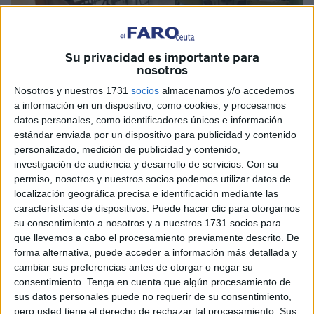
Su privacidad es importante para
nosotros
Imagen de archivo
Nosotros y nuestros 1731
socios
almacenamos y/o accedemos
a información en un dispositivo, como cookies, y procesamos
datos personales, como identificadores únicos e información
estándar enviada por un dispositivo para publicidad y contenido
Ceuta atendió en 2024 a casi 900 menores extranjeros no
personalizado, medición de publicidad y contenido,
investigación de audiencia y desarrollo de servicios.
Con su
acompañados. Una cifra que refleja los que llegaron, pero
permiso, nosotros y nuestros socios podemos utilizar datos de
que ni por asomo apunta a la realidad que se registra en la
localización geográfica precisa e identificación mediante las
frontera sur a diario, con intentos de entrada, muertes y
características de dispositivos. Puede hacer clic para otorgarnos
desapariciones.
su consentimiento a nosotros y a nuestros 1731 socios para
que llevemos a cabo el procesamiento previamente descrito. De
Ceuta, como Canarias, son territorios que están
forma alternativa, puede acceder a información más detallada y
cambiar sus preferencias antes de otorgar o negar su
soportando una presión por ser zonas fronterizas,
consentimiento.
Tenga en cuenta que algún procesamiento de
debiendo asumir asuntos que son competencia nacional.
sus datos personales puede no requerir de su consentimiento,
A pesar de ello se han visto solas, desamparadas.
pero usted tiene el derecho de rechazar tal procesamiento. Sus