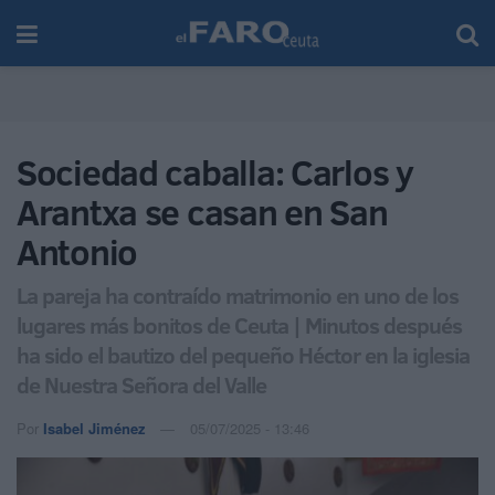
Sociedad caballa: Carlos y
Arantxa se casan en San
Antonio
La pareja ha contraído matrimonio en uno de los
lugares más bonitos de Ceuta | Minutos después
ha sido el bautizo del pequeño Héctor en la iglesia
de Nuestra Señora del Valle
Por
Isabel Jiménez
05/07/2025 - 13:46