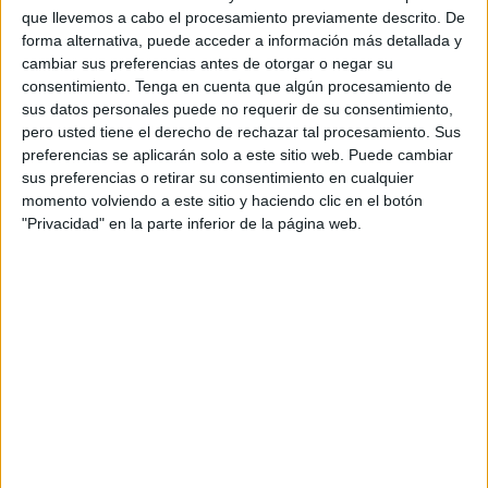
que llevemos a cabo el procesamiento previamente descrito. De
En la ermita de San Antonio
, a las 12:00 horas, ha tenido
forma alternativa, puede acceder a información más detallada y
cambiar sus preferencias antes de otorgar o negar su
lugar este enlace matrimonial, en un lugar bellísimo,
consentimiento.
Tenga en cuenta que algún procesamiento de
agraciado con las mejoras vistas de Ceuta.
sus datos personales puede no requerir de su consentimiento,
pero usted tiene el derecho de rechazar tal procesamiento. Sus
Felices, la pareja ha acudido para
sellar su amor
con esta
preferencias se aplicarán solo a este sitio web. Puede cambiar
boda, contando con la asistencia de sus familiares y
sus preferencias o retirar su consentimiento en cualquier
amigos.
momento volviendo a este sitio y haciendo clic en el botón
"Privacidad" en la parte inferior de la página web.
El lugar elegido es precioso, recogido, la ermita tan
querida y simbólica para nuestra ciudad.
Y ahí ha estado el decano de los medios de comunicación
de esta ciudad,
El Faro de Ceuta,
para captar todos los
detalles. Nuestro compañero Joaquín Sánchez,
Quino,
no
se ha perdido nada de lo ocurrido durante la mañana de
este sábado en la ermita de San Antonio.