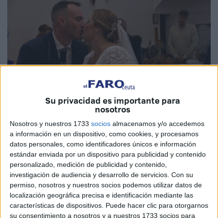
Su privacidad es importante para
nosotros
Nosotros y nuestros 1733
socios
almacenamos y/o accedemos
Fotos: Quino
a información en un dispositivo, como cookies, y procesamos
datos personales, como identificadores únicos e información
estándar enviada por un dispositivo para publicidad y contenido
personalizado, medición de publicidad y contenido,
investigación de audiencia y desarrollo de servicios.
Con su
Un lugar mágico, precioso, atractivo de Ceuta. Allí es en
permiso, nosotros y nuestros socios podemos utilizar datos de
donde este sábado ha tenido lugar el
enlace entre Carlos
localización geográfica precisa e identificación mediante las
y Arantxa
. La pareja ha sellado con esta
boda
su gran
características de dispositivos. Puede hacer clic para otorgarnos
historia de amor.
su consentimiento a nosotros y a nuestros 1733 socios para