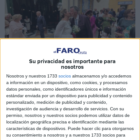
Su privacidad es importante para
nosotros
Fotos: Diego Naranjo
Nosotros y nuestros 1733
socios
almacenamos y/o accedemos
a información en un dispositivo, como cookies, y procesamos
datos personales, como identificadores únicos e información
estándar enviada por un dispositivo para publicidad y contenido
personalizado, medición de publicidad y contenido,
La Parroquia de Nuestra Señora de Los Remedios
ha
investigación de audiencia y desarrollo de servicios.
Con su
acogido este mediodía en Ceuta la
boda entre Ramón y
permiso, nosotros y nuestros socios podemos utilizar datos de
Loli
. La pareja se ha casado en el templo religioso
localización geográfica precisa e identificación mediante las
características de dispositivos. Puede hacer clic para otorgarnos
contando con la presencia de sus familiares y amigos, que
su consentimiento a nosotros y a nuestros 1733 socios para
les han querido acompañar en este momento tan especial