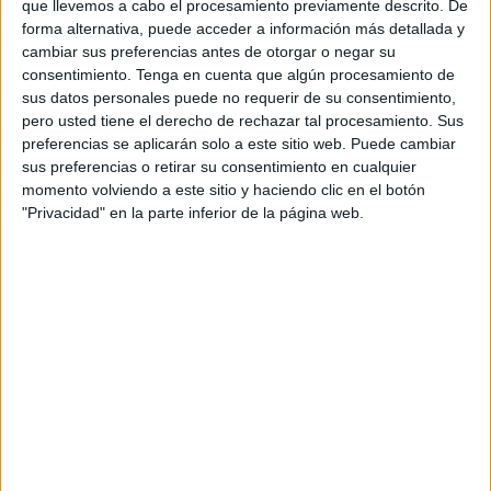
que llevemos a cabo el procesamiento previamente descrito. De
para sus vidas.
forma alternativa, puede acceder a información más detallada y
cambiar sus preferencias antes de otorgar o negar su
El enlace ha tenido lugar a las 12:00 horas y les ha casado
consentimiento.
Tenga en cuenta que algún procesamiento de
el padre José Manuel.
sus datos personales puede no requerir de su consentimiento,
pero usted tiene el derecho de rechazar tal procesamiento. Sus
Desde estas líneas le queremos mandar
un gran abrazo a
preferencias se aplicarán solo a este sitio web. Puede cambiar
sus preferencias o retirar su consentimiento en cualquier
Ramón
, desearle muchísima felicidad junto a Loli y que
momento volviendo a este sitio y haciendo clic en el botón
disfrute de una jornada como se merece en este momento
"Privacidad" en la parte inferior de la página web.
tan especial de su vida.
El templo de nuestra ciudad ha acogido esta boda que se
ha celebrado en este
segundo fin de semana de
octubre
. Allí han estado felices los recién casados
acompañados de todos los que han querido compartir el
que, sin duda, va a ser
uno de los días más especiales
que marcará sus vidas
, ahora ya como matrimonio.
Por supuesto, todas las ceremonias que forman parte de