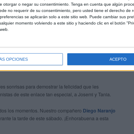
e otorgar o negar su consentimiento.
Tenga en cuenta que algún proc
de no requerir de su consentimiento, pero usted tiene el derecho de r
referencias se aplicarán solo a este sitio web. Puede cambiar sus pref
ciedad caballa de la ciudad autónoma no podían estar
alquier momento volviendo a este sitio y haciendo clic en el botón "Pri
ágenes que sirven para el recuerdo de una jornada tan
 web.
ÁS OPCIONES
ACEPTO
s sonrisas para demostrar la felicidad que les
stas de este enlace tan especial, a Josemi y Tania.
odos los momentos. Nuestro compañero
Diego Naranjo
urante la tarde de este sábado. ¡Enhorabuena a esta