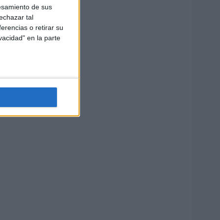
esamiento de sus
echazar tal
erencias o retirar su
vacidad" en la parte