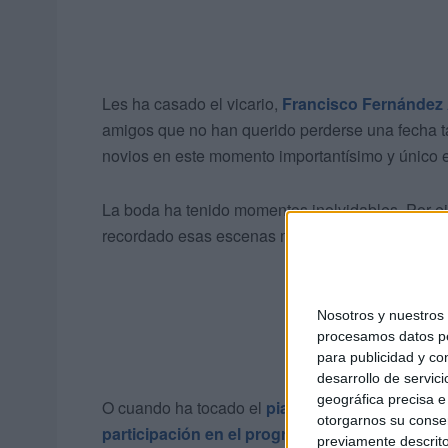
Les ha casado el vicario,
Francisco Fernández
amigos que no han querido perderse una fecha t
novios en este momento importantísimo y único e
La boda ha tenido momentos inolvidables. Por e
recordado esas escenas mágicas que vivieron d
Nosotros y nuestro
procesamos datos per
para publicidad y co
desarrollo de servici
geográfica precisa e 
O cuando ha tocado el
piano
el ceutí Miguel Ram
otorgarnos su conse
participación en el programa ‘Idol Kids’
y se h
previamente descrito