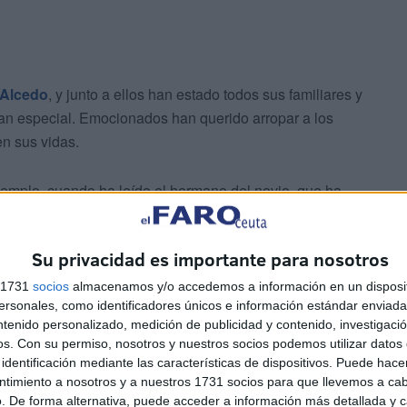
 Alcedo
, y junto a ellos han estado todos sus familiares y
an especial. Emocionados han querido arropar a los
n sus vidas.
jemplo, cuando ha leído el hermano del novio, que ha
esde pequeños y que jamás olvidarán.
Su privacidad es importante para nosotros
s 1731
socios
almacenamos y/o accedemos a información en un disposit
sonales, como identificadores únicos e información estándar enviada 
ntenido personalizado, medición de publicidad y contenido, investigaci
os.
Con su permiso, nosotros y nuestros socios podemos utilizar datos 
identificación mediante las características de dispositivos. Puede hacer
írez, quien cautivó a todos los ceutíes con
su
ntimiento a nosotros y a nuestros 1731 socios para que llevemos a ca
a convertido en uno de los reconocidos en nuestra
. De forma alternativa, puede acceder a información más detallada y 