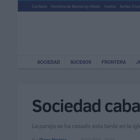
Contacto
Horarios de Barcos by Kikoto
Vuelos
Sorteo Cruz
SOCIEDAD
SUCESOS
FRONTERA
J
Sociedad cabal
La pareja se ha casado esta tarde en la ig
Por
Diego Naranjo
20/07/2024 - 20:22