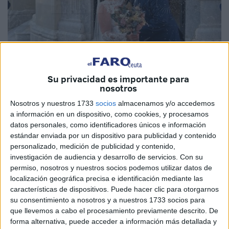
Su privacidad es importante para
Fotos: Diego Naranjo
nosotros
Nosotros y nuestros 1733
socios
almacenamos y/o accedemos
a información en un dispositivo, como cookies, y procesamos
datos personales, como identificadores únicos e información
Este sábado ha sido un día muy especial para José
estándar enviada por un dispositivo para publicidad y contenido
Antonio y Mª de África. Y es que la pareja ha celebrado su
personalizado, medición de publicidad y contenido,
investigación de audiencia y desarrollo de servicios.
Con su
boda en el
Palacio Autonómico
de Ceuta contando con
permiso, nosotros y nuestros socios podemos utilizar datos de
la presencia de sus familiares, sus seres queridos y
localización geográfica precisa e identificación mediante las
amigos.
características de dispositivos. Puede hacer clic para otorgarnos
su consentimiento a nosotros y a nuestros 1733 socios para
Ha sido una jornada de verano preciosa y especial para
que llevemos a cabo el procesamiento previamente descrito. De
ambos. El consejero de Fomento y Medio Ambiente,
forma alternativa, puede acceder a información más detallada y