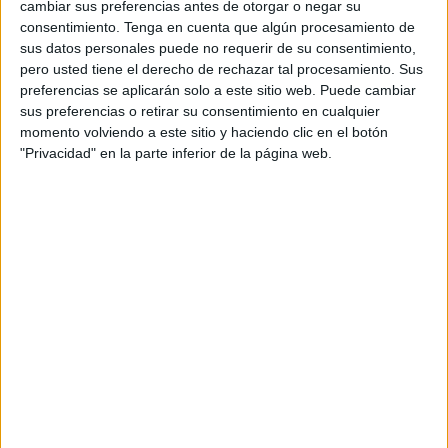
cambiar sus preferencias antes de otorgar o negar su
Alejandro Ramírez
, es quien se ha encargado de casarles
consentimiento.
Tenga en cuenta que algún procesamiento de
pasadas las siete de la tarde.
sus datos personales puede no requerir de su consentimiento,
pero usted tiene el derecho de rechazar tal procesamiento. Sus
En el enlace se ha contado con la participación de una
preferencias se aplicarán solo a este sitio web. Puede cambiar
prima de la novia que ha leído a quienes ya desde hoy son
sus preferencias o retirar su consentimiento en cualquier
marido y mujer.
momento volviendo a este sitio y haciendo clic en el botón
"Privacidad" en la parte inferior de la página web.
Emocionados, José Antonio y Mª de África ya forman un
matrimonio, comenzando ahora la celebración de una
jornada que recordarán para siempre por ser la elegida
para sellar esta bonita relación.
Por supuesto, todas las ceremonias que forman parte de la
sociedad caballa
de la ciudad autónoma no podían estar
completas sin el momento de las
fotografías
, imágenes
que permiten recordar para siempre una jornada tan
especial.