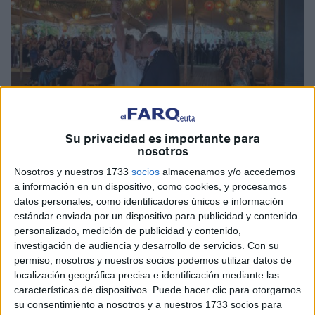
Su privacidad es importante para
nosotros
Fotos: Diego Naranjo
Nosotros y nuestros 1733
socios
almacenamos y/o accedemos
a información en un dispositivo, como cookies, y procesamos
datos personales, como identificadores únicos e información
estándar enviada por un dispositivo para publicidad y contenido
personalizado, medición de publicidad y contenido,
Este domingo, 3 de agosto, será inolvidable para la familia
investigación de audiencia y desarrollo de servicios.
Con su
de Gosy y Carlos que se ha reunido
en los Jardines del
permiso, nosotros y nuestros socios podemos utilizar datos de
Sarao
, en Ceuta, para ser parte de una ocasión muy
localización geográfica precisa e identificación mediante las
características de dispositivos. Puede hacer clic para otorgarnos
especial: su
boda
.
Los rostros de felicidad han dejado en
su consentimiento a nosotros y a nuestros 1733 socios para
evidencia la emoción que se ha vivido durante la