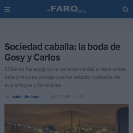
Sociedad caballa: la boda de
Gosy y Carlos
El Sarao ha acogido la ceremonia del enlace entre
esta preciosa pareja que ha estado rodeada de
sus amigos y familiares
Por
Isabel Jiménez
03/08/2025 - 21:44