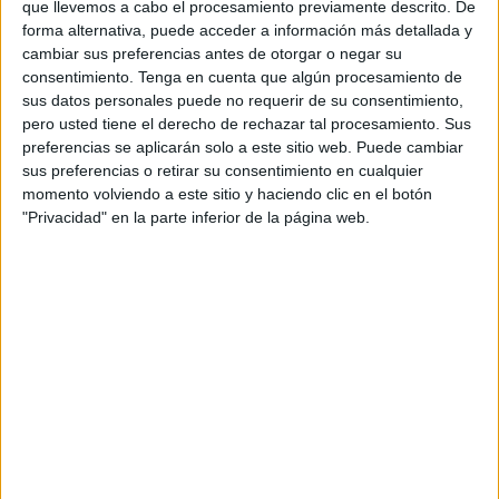
que llevemos a cabo el procesamiento previamente descrito. De
celebración.
forma alternativa, puede acceder a información más detallada y
cambiar sus preferencias antes de otorgar o negar su
Ese amor se reflejaba en las caras de Gosy y Carlos que,
consentimiento.
Tenga en cuenta que algún procesamiento de
acompañados por numerosos familiares y amigos en
un
sus datos personales puede no requerir de su consentimiento,
pero usted tiene el derecho de rechazar tal procesamiento. Sus
día tan especial
en sus vidas, se han casado este
preferencias se aplicarán solo a este sitio web. Puede cambiar
domingo.
sus preferencias o retirar su consentimiento en cualquier
momento volviendo a este sitio y haciendo clic en el botón
Ha sido la consejera de Educación, Cultura, Juventud y
"Privacidad" en la parte inferior de la página web.
Deporte,
Pilar Orozco
, quien los ha casado en este lugar
tan especial de nuestra ciudad que acoge también
cuantiosas bodas y que constituye un marco incomparable
para estos eventos.
Con la emoción a flor de piel
Han sido instantes muy emotivos
sobre todo cuando
han sellado su amor esta pareja. Los padrinos también
han asumido el gran compromiso de acompañarles y