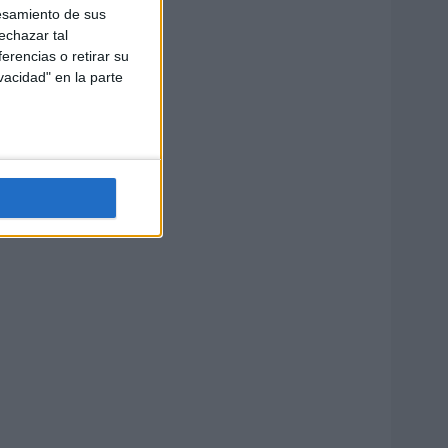
esamiento de sus
echazar tal
erencias o retirar su
vacidad" en la parte