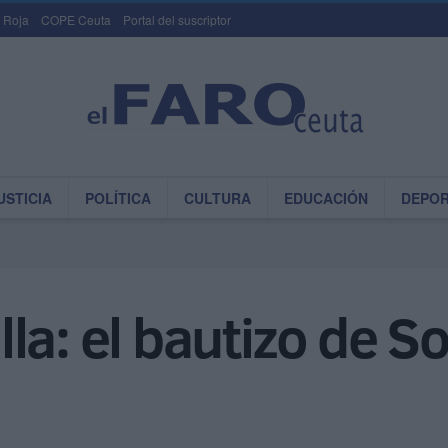
 Roja
COPE Ceuta
Portal del suscriptor
USTICIA
POLÍTICA
CULTURA
EDUCACIÓN
DEPO
la: el bautizo de So