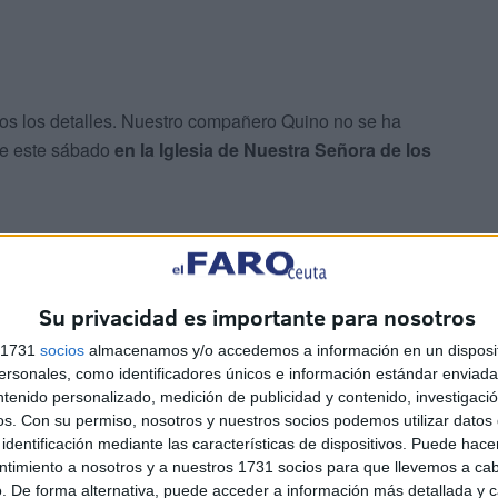
os los detalles. Nuestro compañero Quino no se ha
de este sábado
en la Iglesia de Nuestra Señora de los
Su privacidad es importante para nosotros
s 1731
socios
almacenamos y/o accedemos a información en un disposit
uienes trabajamos
en la sociedad caballa
que ofrece el
sonales, como identificadores únicos e información estándar enviada 
 en una referencia con el paso de los años, siempre fiel a
ntenido personalizado, medición de publicidad y contenido, investigaci
os.
Con su permiso, nosotros y nuestros socios podemos utilizar datos 
identificación mediante las características de dispositivos. Puede hacer
ntimiento a nosotros y a nuestros 1731 socios para que llevemos a ca
e también en nuestra edición impresa de
este domingo 10
. De forma alternativa, puede acceder a información más detallada y 