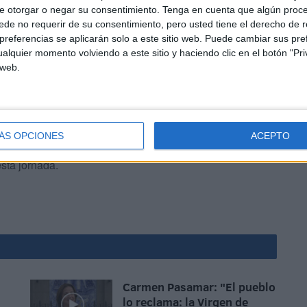
alo guardado que viene a testimoniar lo importante que
e otorgar o negar su consentimiento.
Tenga en cuenta que algún proc
de no requerir de su consentimiento, pero usted tiene el derecho de r
a su familia:
un bautizo muy emotivo
.
referencias se aplicarán solo a este sitio web. Puede cambiar sus pref
alquier momento volviendo a este sitio y haciendo clic en el botón "Pri
 web.
ÁS OPCIONES
ACEPTO
mágenes que simbolizan lo bonito y emotivo de este día
sta jornada.
Carmen Pasamar: "El pueblo
lo reclama: la Virgen de