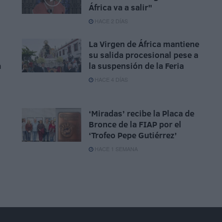
África va a salir"
HACE 2 DÍAS
La Virgen de África mantiene
su salida procesional pese a
a
la suspensión de la Feria
HACE 4 DÍAS
‘Miradas’ recibe la Placa de
Bronce de la FIAP por el
‘Trofeo Pepe Gutiérrez’
HACE 1 SEMANA