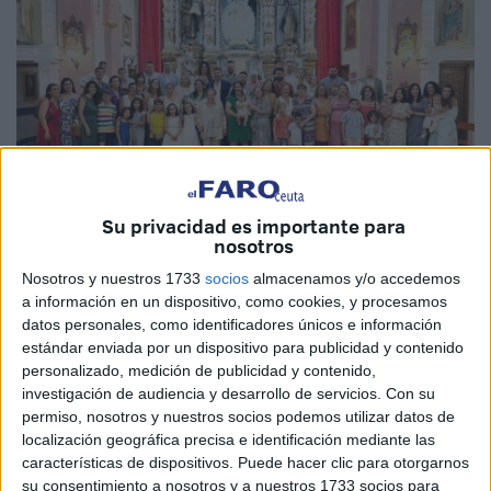
Su privacidad es importante para
nosotros
Nosotros y nuestros 1733
socios
almacenamos y/o accedemos
a información en un dispositivo, como cookies, y procesamos
Fotos: Diego Naranjo
datos personales, como identificadores únicos e información
estándar enviada por un dispositivo para publicidad y contenido
personalizado, medición de publicidad y contenido,
investigación de audiencia y desarrollo de servicios.
Con su
La
iglesia de Nuestra Señora de los Remedios
de Ceuta
permiso, nosotros y nuestros socios podemos utilizar datos de
se ha vestido de celebración
este sábado
para acoger el
localización geográfica precisa e identificación mediante las
características de dispositivos. Puede hacer clic para otorgarnos
bautizo
de dos pequeñas ceutíes,
Laia y Lucía
, primas y
su consentimiento a nosotros y a nuestros 1733 socios para