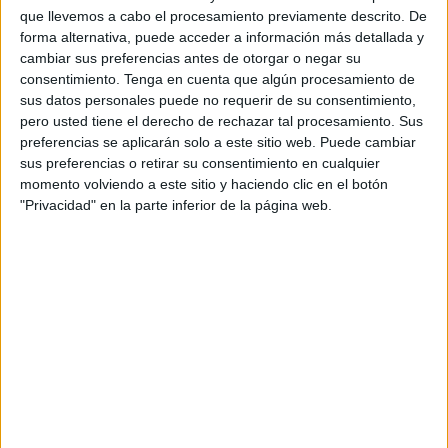
ahora también unidas por el sacramento del bautismo que
que llevemos a cabo el procesamiento previamente descrito. De
recibido juntas. La ceremonia, sencilla pero emotiva, ha
forma alternativa, puede acceder a información más detallada y
reunido a familiares y amigos que han querido acompañar
cambiar sus preferencias antes de otorgar o negar su
consentimiento.
Tenga en cuenta que algún procesamiento de
a las niñas y a sus padres en este día tan especial.
sus datos personales puede no requerir de su consentimiento,
pero usted tiene el derecho de rechazar tal procesamiento. Sus
Ambas llegaron a la parroquia un poco antes de las 12:30
preferencias se aplicarán solo a este sitio web. Puede cambiar
horas en brazos de sus progenitores, vestidas con
sus preferencias o retirar su consentimiento en cualquier
delicados faldones blancos, símbolo de pureza y comienzo
momento volviendo a este sitio y haciendo clic en el botón
espiritual. Durante la misa,
el padre Alberto
ha recordado
"Privacidad" en la parte inferior de la página web.
la
importancia del bautismo como el primer paso en la
vida cristiana
y el compromiso de los padres y padrinos
en la educación en la fe de sus hijas.
Toda la familia reunida para el
bautizo de las dos primas
El templo se ha llenado de emoción cuando Laia y Lucía
han recibido el agua bautismal que marca su entrada