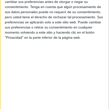
cambiar sus preferencias antes de otorgar o negar su
Hace un par de semanas Servicios Sociales anunció que
consentimiento.
Tenga en cuenta que algún procesamiento de
contraría a una empresa para asumir este tipo de
sus datos personales puede no requerir de su consentimiento,
incidencias. No entiendo cómo antes, con la cantidad de
pero usted tiene el derecho de rechazar tal procesamiento. Sus
preferencias se aplicarán solo a este sitio web. Puede cambiar
acuerdos que mantiene la Ciudad Autónoma con oenegés,
sus preferencias o retirar su consentimiento en cualquier
no se cubrían esas atenciones. Tampoco entiendo cómo
momento volviendo a este sitio y haciendo clic en el botón
esto no fue resuelto con la celeridad debida mucho antes
"Privacidad" en la parte inferior de la página web.
para evitar las situaciones tan dramáticas que siguen
sucediéndose.
¿Cómo se van a negar los Bomberos a atender un servicio
de estas características? No lo hacen pero se enfrentan a
un problema porque ellos no tienen la competencia para
tales funciones además de que, sin pretenderlo, pueden
hacer un daño a la persona afectada. Que durante
tantísimo tiempo se haya tenido colgado este servicio dice
mucho de la implicación real que tiene el área de Servicios
Sociales en este ámbito. No les interesa lo más mínimo y