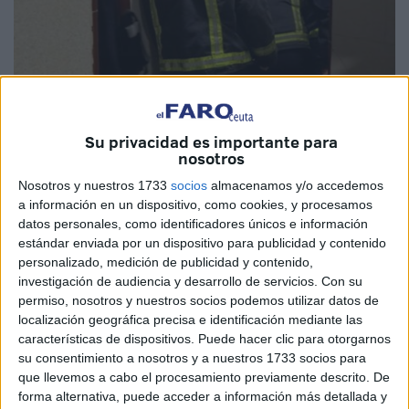
Su privacidad es importante para
nosotros
De nuevo una situación extrema y de nuevo los Bomberos
Nosotros y nuestros 1733
socios
almacenamos y/o accedemos
asumiendo un servicio que no les compete. Pero lo hacen
a información en un dispositivo, como cookies, y procesamos
por humanidad, porque a ver quién se va de una casa
datos personales, como identificadores únicos e información
desde donde se ha cursado una emergencia y deja a una
estándar enviada por un dispositivo para publicidad y contenido
personalizado, medición de publicidad y contenido,
persona tirada en el suelo porque atenderla no forma parte
investigación de audiencia y desarrollo de servicios.
Con su
de sus funciones. Esta vez sucedió en la barriada de
permiso, nosotros y nuestros socios podemos utilizar datos de
Benítez, con un vecino que se cayó al suelo y a quien su
localización geográfica precisa e identificación mediante las
mujer no podía mover. Los Bomberos tuvieron que
características de dispositivos. Puede hacer clic para otorgarnos
su consentimiento a nosotros y a nuestros 1733 socios para
atenderle ante la inexistencia de un servicio regulado que
que llevemos a cabo el procesamiento previamente descrito. De
se encargue de estos menesteres.
forma alternativa, puede acceder a información más detallada y