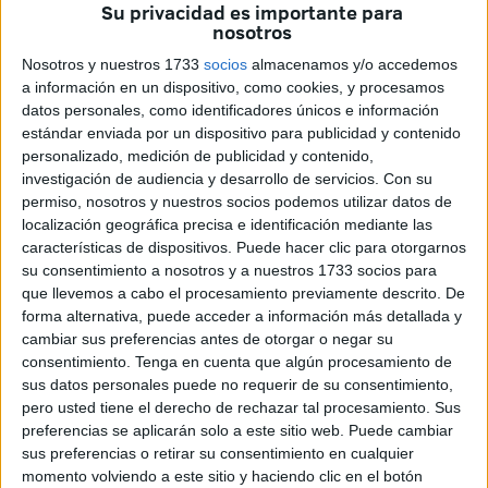
Su privacidad es importante para
Democráticas Sirias.
nosotros
Nosotros y nuestros 1733
socios
almacenamos y/o accedemos
A lo que se añade en esta disputa, la intervención directa e
a información en un dispositivo, como cookies, y procesamos
indirecta de Irán y Arabia Saudí; al mismo tiempo, el
datos personales, como identificadores únicos e información
consabido protagonismo de Rusia y el anuncio reciente de
estándar enviada por un dispositivo para publicidad y contenido
la retirada de los americanos de este escenario.
personalizado, medición de publicidad y contenido,
investigación de audiencia y desarrollo de servicios.
Con su
Cuando se dieron por comenzadas las protestas masivas
permiso, nosotros y nuestros socios podemos utilizar datos de
en las que cientos de miles de sirios marcharon a las
localización geográfica precisa e identificación mediante las
características de dispositivos. Puede hacer clic para otorgarnos
calles, nadie evaluó que los grupos del extremismo
su consentimiento a nosotros y a nuestros 1733 socios para
salafista conseguirían adueñarse de la agitación, abriendo
que llevemos a cabo el procesamiento previamente descrito. De
las puertas a una yihad que ha servido de molde para
forma alternativa, puede acceder a información más detallada y
lapidaciones, degollamientos, descuartizamientos,
cambiar sus preferencias antes de otorgar o negar su
consentimiento.
Tenga en cuenta que algún procesamiento de
asesinatos por fuego y otro extenso repertorio de fórmulas
sus datos personales puede no requerir de su consentimiento,
adoptadas para matar con técnicas inimaginables, que han
pero usted tiene el derecho de rechazar tal procesamiento. Sus
perseguido a la raza humana.
preferencias se aplicarán solo a este sitio web. Puede cambiar
sus preferencias o retirar su consentimiento en cualquier
Es más, nadie conjeturaría que esta guerra coronaría la
momento volviendo a este sitio y haciendo clic en el botón