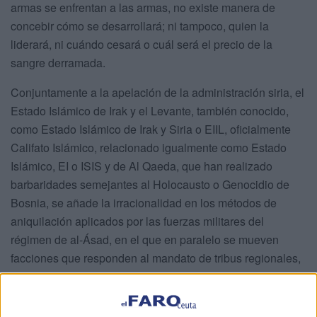
armas se enfrentan a las armas, no existe manera de
concebir cómo se desarrollará; ni tampoco, quien la
liderará, ni cuándo cesará o cuál será el precio de la
sangre derramada.
Conjuntamente a la apelación de la administración siria, el
Estado Islámico de Irak y el Levante, también conocido,
como Estado Islámico de Irak y Siria o EIIL, oficialmente
Califato Islámico, relacionado igualmente como Estado
Islámico, EI o ISIS y de Al Qaeda, que han realizado
barbaridades semejantes al Holocausto o Genocidio de
Bosnia, se añade la irracionalidad en los métodos de
aniquilación aplicados por las fuerzas militares del
régimen de al-Ásad, en el que en paralelo se mueven
facciones que responden al mandato de tribus regionales,
como las milicias kurdas, chiíes o de Hezbolá, además de
tropas turcas, Unidades de Protección del Pueblo, por sus
siglas, YPG, que conforman la Coalición de las Fuerzas