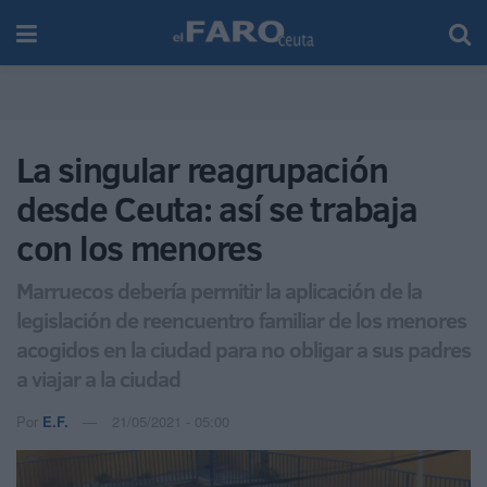
La singular reagrupación
desde Ceuta: así se trabaja
con los menores
Marruecos debería permitir la aplicación de la
legislación de reencuentro familiar de los menores
acogidos en la ciudad para no obligar a sus padres
a viajar a la ciudad
Por
E.F.
21/05/2021 - 05:00