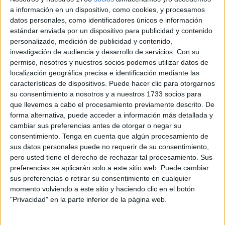
a información en un dispositivo, como cookies, y procesamos
alcanzados por España y el Reino alauita y la
datos personales, como identificadores únicos e información
disponibilidad de este último a no complicar más la vida a
estándar enviada por un dispositivo para publicidad y contenido
su ciudadanía.
personalizado, medición de publicidad y contenido,
investigación de audiencia y desarrollo de servicios.
Con su
Hasta ahora el país vecino siempre se ha negado a
permiso, nosotros y nuestros socios podemos utilizar datos de
tramitar ningún procedimiento de ese tipo con menores
localización geográfica precisa e identificación mediante las
características de dispositivos. Puede hacer clic para otorgarnos
extranjeros solos llegados a la ciudad autónoma, por lo
su consentimiento a nosotros y a nuestros 1733 socios para
que para propiciar su reencuentro cuando sus progenitores
que llevemos a cabo el procesamiento previamente descrito. De
lo reclamaban era necesario estos viajes hasta Ceuta para
forma alternativa, puede acceder a información más detallada y
recuperar su tutela presentando la documentación
cambiar sus preferencias antes de otorgar o negar su
preceptiva y los correspondientes trámites con los chicos.
consentimiento.
Tenga en cuenta que algún procesamiento de
sus datos personales puede no requerir de su consentimiento,
Con el Tarajal operativo la cumplimentación del trámite
pero usted tiene el derecho de rechazar tal procesamiento. Sus
preferencias se aplicarán solo a este sitio web. Puede cambiar
resultaba más o menos sencilla, pero con el paso
sus preferencias o retirar su consentimiento en cualquier
fronterizo cerrado desde hace más de catorce meses y sin
momento volviendo a este sitio y haciendo clic en el botón
que se hayan restablecido todavía las comunicaciones con
"Privacidad" en la parte inferior de la página web.
la península para hacer el itinerario vía Algeciras, su
ejecución se volvería infinitamente más tortuosa y larga en