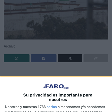
Archivo
Dicen que se originó una "nube tóxica"
Su privacidad es importante para
porque ordenó a una interna eliminar un
nosotros
"pegote de pegamento" con un producto
Nosotros y nuestros 1733
socios
almacenamos y/o accedemos
a información en un dispositivo, como cookies, y procesamos