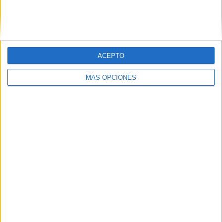
Entre la rutina y el miedo: así viven los
ceutíes una semana después de la crisis
HACE 1 HORA
ACEPTO
La huida en phantom de un traficante de
inmigrantes que frenó la Guardia Civil
MÁS OPCIONES
HACE 2 HORAS