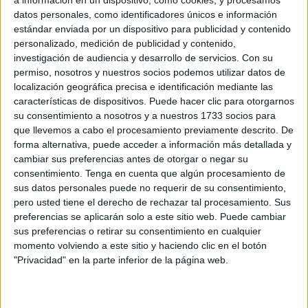
químico "corrosivo" y sin protección
datos personales, como identificadores únicos e información
estándar enviada por un dispositivo para publicidad y contenido
Cuatro de los cinco sindicatos de prisiones con
personalizado, medición de publicidad y contenido,
representación en Ceuta han enviado un escrito al director
investigación de audiencia y desarrollo de servicios.
Con su
permiso, nosotros y nuestros socios podemos utilizar datos de
del Centro Penitenciario Los Rosales en el que muestran
localización geográfica precisa e identificación mediante las
sus quejas acerca del trabajo que lleva realizando el
características de dispositivos. Puede hacer clic para otorgarnos
administrador de la prisión, tal y como ha publicado
su consentimiento a nosotros y a nuestros 1733 socios para
Lainformación.com
.
que llevemos a cabo el procesamiento previamente descrito. De
forma alternativa, puede acceder a información más detallada y
cambiar sus preferencias antes de otorgar o negar su
consentimiento.
Tenga en cuenta que algún procesamiento de
sus datos personales puede no requerir de su consentimiento,
pero usted tiene el derecho de rechazar tal procesamiento. Sus
preferencias se aplicarán solo a este sitio web. Puede cambiar
Los sindicatos firmantes –ACAIP, APFP, UGT y CSI.F–
sus preferencias o retirar su consentimiento en cualquier
momento volviendo a este sitio y haciendo clic en el botón
aseguran que supone una "seria amenaza de riesgo
"Privacidad" en la parte inferior de la página web.
laboral, tanto para los trabajadores del centro como para
los internos". Y es que, dicen, el administrador "impone
continuamente a determinados internos del