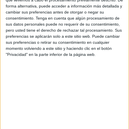
ayer en las Urgencias del
Hospital Universitario de Ceuta
.
forma alternativa, puede acceder a información más detallada y
cambiar sus preferencias antes de otorgar o negar su
La Policía Nacional
detuvo ayer a un individuo tras agredir
consentimiento.
Tenga en cuenta que algún procesamiento de
a un enfermero
propinándole un cabezazo e intentar
sus datos personales puede no requerir de su consentimiento,
golpear a otra compañera.
pero usted tiene el derecho de rechazar tal procesamiento. Sus
preferencias se aplicarán solo a este sitio web. Puede cambiar
Los hechos ocurrieron en el interior del propio servicio de
sus preferencias o retirar su consentimiento en cualquier
Urgencias, cuando este individuo se personó para que le
momento volviendo a este sitio y haciendo clic en el botón
"Privacidad" en la parte inferior de la página web.
quitaran una férula que "estaba mojada".
En ese momento los enfermeros del Servicio, le explicaron
que el cambio de férula se debía realizar en el centro de
salud de referencia.
El usuario no conforme con la explicación y tras graves
insultos a los sanitarios, agredió físicamente a un
enfermero propinándole un cabezazo, mientras que otra
enfermera al intentar mediar en la situación casi es
golpeada con una muleta.