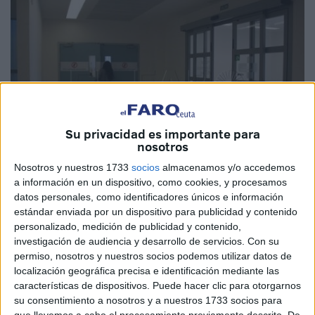
Su privacidad es importante para
nosotros
Nosotros y nuestros 1733
socios
almacenamos y/o accedemos
a información en un dispositivo, como cookies, y procesamos
datos personales, como identificadores únicos e información
estándar enviada por un dispositivo para publicidad y contenido
personalizado, medición de publicidad y contenido,
investigación de audiencia y desarrollo de servicios.
Con su
permiso, nosotros y nuestros socios podemos utilizar datos de
localización geográfica precisa e identificación mediante las
El Sindicato Médico de Ceuta (SMC) ha condenado la
características de dispositivos. Puede hacer clic para otorgarnos
agresión física que sufrieron dos enfermeros en la tarde de
su consentimiento a nosotros y a nuestros 1733 socios para
que llevemos a cabo el procesamiento previamente descrito. De