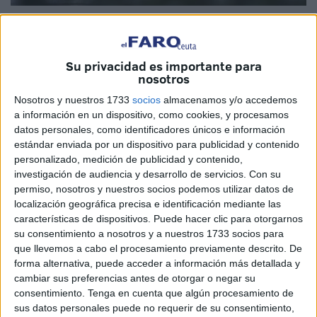
EFE
Su privacidad es importante para
nosotros
Ceuta sigue arrastrando el déficit de un albergue. A días
Nosotros y nuestros 1733
socios
almacenamos y/o accedemos
de la Navidad, aún nos afecta más ver que hay personas
a información en un dispositivo, como cookies, y procesamos
que tienen que refugiarse en portales para simplemente
datos personales, como identificadores únicos e información
estándar enviada por un dispositivo para publicidad y contenido
dormir.
personalizado, medición de publicidad y contenido,
investigación de audiencia y desarrollo de servicios.
Con su
No tienen un techo, tampoco a dónde acudir para ya no
permiso, nosotros y nuestros socios podemos utilizar datos de
solo pernoctar sino para recuperar cierta dignidad con una
localización geográfica precisa e identificación mediante las
ducha de agua caliente y un vaso de café.
características de dispositivos. Puede hacer clic para otorgarnos
su consentimiento a nosotros y a nuestros 1733 socios para
Hay personas cuyas vidas se vieron truncadas por azares
que llevemos a cabo el procesamiento previamente descrito. De
del destino. Personas que tenían un trabajo, una vivienda,
forma alternativa, puede acceder a información más detallada y
cambiar sus preferencias antes de otorgar o negar su
un motivo por el que levantarse cada día hasta que lo
consentimiento.
Tenga en cuenta que algún procesamiento de
perdieron todo. Ahora vagan como sombras, con dos o tres
sus datos personales puede no requerir de su consentimiento,