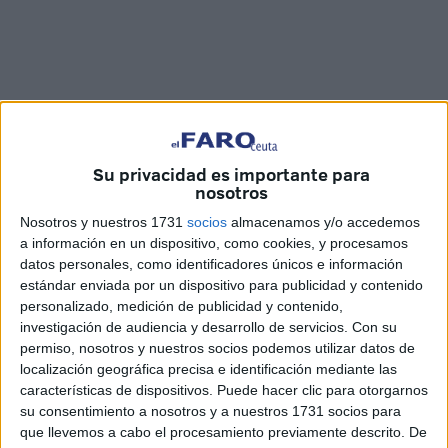
Su privacidad es importante para
nosotros
Nosotros y nuestros 1731
socios
almacenamos y/o accedemos
a información en un dispositivo, como cookies, y procesamos
Imágenes: Óscar Astorga / Diego Naranjo
datos personales, como identificadores únicos e información
estándar enviada por un dispositivo para publicidad y contenido
personalizado, medición de publicidad y contenido,
investigación de audiencia y desarrollo de servicios.
Con su
permiso, nosotros y nuestros socios podemos utilizar datos de
La Primitiva Hermandad de los Nazarenos del Sagrado
localización geográfica precisa e identificación mediante las
Descendimiento
, Santa Cruz en Jerusalén, Santísimo
características de dispositivos. Puede hacer clic para otorgarnos
Cristo del Buen Fin en su traslado al Sepulcro y María
su consentimiento a nosotros y a nuestros 1731 socios para
que llevemos a cabo el procesamiento previamente descrito. De
Santísima de la Concepción de Ceuta ha renovado su fe