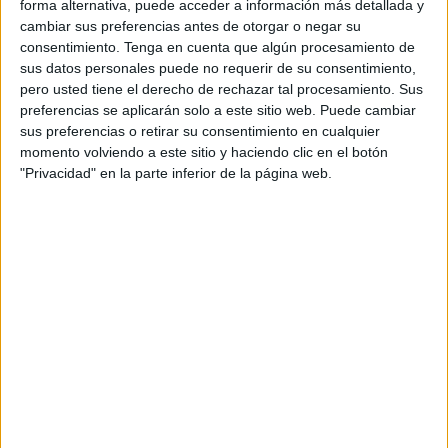
forma alternativa, puede acceder a información más detallada y
una vez más en compañía de sus devotos. A las 00:05
cambiar sus preferencias antes de otorgar o negar su
horas, puntuales, se han abierto las puertas del Oratorio de
consentimiento.
Tenga en cuenta que algún procesamiento de
la Santa Cruz en la que esperaban los ceutíes ansiosos
sus datos personales puede no requerir de su consentimiento,
pero usted tiene el derecho de rechazar tal procesamiento. Sus
por recuperar una Hermandad querida por todos. Era
preferencias se aplicarán solo a este sitio web. Puede cambiar
importante retomar las tradiciones por el arraigo que
sus preferencias o retirar su consentimiento en cualquier
suponen, y porque es un paso más hacia la normalidad,
momento volviendo a este sitio y haciendo clic en el botón
esa que nos quitó la
pandemia del coronavirus en
"Privacidad" en la parte inferior de la página web.
marzo de 2020.
Eso sí, la pandemia sigue dando sus últimos coletazos y
ha hecho que la Hermandad saliera en parihuela. Aunque
un recorrido así no ha desmerecido en absoluto a las
imágenes ya que se han paseado por las calles ceutíes
con gracia y delicadeza, como lo hacen siempre, y con el
silencio que engrandece aún más a esta Cofradía. Es un
momento irrepetible de la
Semana Mayor ceutí
, que
siempre tiene que proseguir con la fuerza necesaria para
no perder nuestras costumbres. Su salida, como siempre,