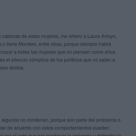
cabezas de estas mujeres, me refiero a Laura Arroyo,
a o Irene Montero, entre otras, porque siempre habrá
menazar a todas las mujeres que no piensen como ellos.
s el silencio cómplice de los políticos que no salen a
tos delitos.
, algunos no condenan, porque son parte del problema o
estar de acuerdo con estos comportamientos pueden
s por el voto que por condenar la violencia y defender la