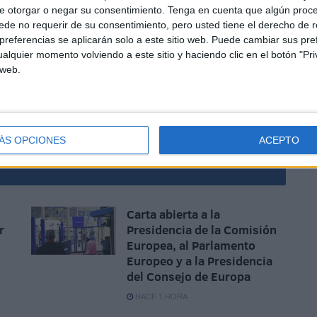
e otorgar o negar su consentimiento.
Tenga en cuenta que algún proc
de no requerir de su consentimiento, pero usted tiene el derecho de r
referencias se aplicarán solo a este sitio web. Puede cambiar sus pref
enazas no buscan intimidar a este grupo de mujeres, su
alquier momento volviendo a este sitio y haciendo clic en el botón "Pri
 web.
de miedo que impida a otras mujeres participar en la vida
ndo con la ayuda estimable del silencio cómplice de los
ÁS OPCIONES
ACEPTO
Carta abierta a la
r
Presidencia de la Comisión
Europea, al Parlamento
Europeo y a la Presidencia
del Consejo de Europa
HACE 1 HORA