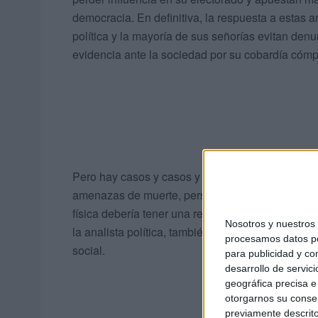
democracia. En definitiva, la respuesta a estas 
política y la mayoría de sus señorías evitan den
evidencia ante la sociedad por su cobardía cómp
Pero hay casos y casos y la denuncia de Sarah 
amenazas de muerte, persecuciones, señalamiento
física debería tener una respuesta contundente de
Nosotros y nuestro
la analista política, también para proteger a la
procesamos datos per
social.
para publicidad y co
desarrollo de servici
geográfica precisa e 
otorgarnos su conse
previamente descrito