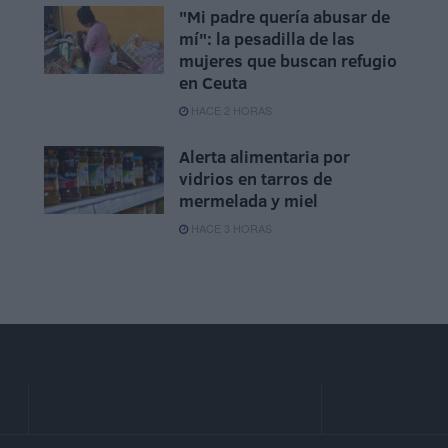
"Mi padre quería abusar de
mí": la pesadilla de las
,
mujeres que buscan refugio
en Ceuta
HACE 2 HORAS
Alerta alimentaria por
vidrios en tarros de
mermelada y miel
HACE 3 HORAS