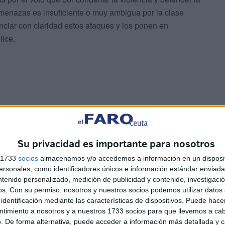
amenazas es insuficiente o muy ambigua por la clase
unciar con claridad estos ataques y los ponen en
lice.
Santaolalla reclamando protección por la campaña de
 domicilio, filtración de datos personales y agresión
Su privacidad es importante para nosotros
 la clase política en su conjunto no sólo para proteger a
s 1733
socios
almacenamos y/o accedemos a información en un disposit
 democracia de estos elementos distorsionadores de la paz
sonales, como identificadores únicos e información estándar enviada 
ntenido personalizado, medición de publicidad y contenido, investigaci
os.
Con su permiso, nosotros y nuestros socios podemos utilizar datos 
identificación mediante las características de dispositivos. Puede hacer
ntimiento a nosotros y a nuestros 1733 socios para que llevemos a ca
. De forma alternativa, puede acceder a información más detallada y 