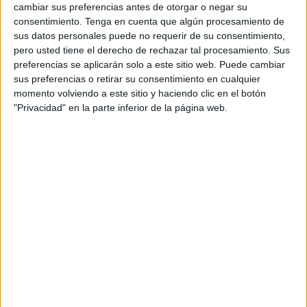
cambiar sus preferencias antes de otorgar o negar su
total de 29 niñas, dirigidas por las técnicos, Ángela Zafra y
consentimiento.
Tenga en cuenta que algún procesamiento de
Alba Conejo, viajaron con motivo de la celebración del
sus datos personales puede no requerir de su consentimiento,
Campeonato de Manilva, donde tanto las cuatro gimnastas
pero usted tiene el derecho de rechazar tal procesamiento. Sus
individuales como los cinco conjuntos, conformados por
preferencias se aplicarán solo a este sitio web. Puede cambiar
sus preferencias o retirar su consentimiento en cualquier
cinco niñas en cada uno de ellos, volvieron a Ceuta con la
momento volviendo a este sitio y haciendo clic en el botón
medalla colgada del cuello.
"Privacidad" en la parte inferior de la página web.
Los resultados de las
deportistas de la federación ceutí
siguen siendo excelentes. En el caso de las individuales,
las gimnastas que se enfrentaron a las jueces fueron:
Marta Ruiz en la categoría Junior Cinta, que se hizo con la
segunda posición; Ainhoa Rodríguez en la categoría
Junior Aro consiguió también el segundo lugar; Alejandra
Heredia, que compitió en la categoría Junior Cinta,
también se hizo con la plata; por último, Daniela Vázquez
en la categoría Senior Aro se hizo con el bronce.
En cuanto a los conjuntos, el Campeonato de Manilva fue