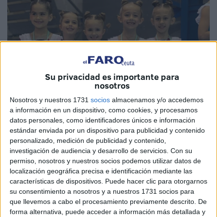
Su privacidad es importante para
nosotros
Nosotros y nuestros 1731
socios
almacenamos y/o accedemos
a información en un dispositivo, como cookies, y procesamos
datos personales, como identificadores únicos e información
Fotos cedidas
estándar enviada por un dispositivo para publicidad y contenido
personalizado, medición de publicidad y contenido,
investigación de audiencia y desarrollo de servicios.
Con su
permiso, nosotros y nuestros socios podemos utilizar datos de
localización geográfica precisa e identificación mediante las
La Federación de Gimnasia de Ceuta
sigue en marcha
características de dispositivos. Puede hacer clic para otorgarnos
con su temporada, donde los resultados cada vez son
su consentimiento a nosotros y a nuestros 1731 socios para
mejores y las jóvenes gimnastas van evolucionando de
que llevemos a cabo el procesamiento previamente descrito. De
forma favorable en sus montajes. Este fin de semana un
forma alternativa, puede acceder a información más detallada y