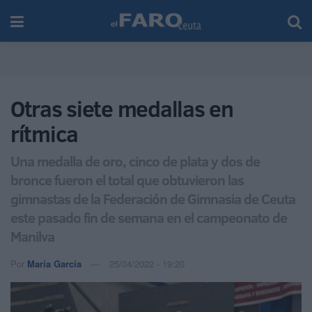
Otras siete medallas en
rítmica
Una medalla de oro, cinco de plata y dos de
bronce fueron el total que obtuvieron las
gimnastas de la Federación de Gimnasia de Ceuta
este pasado fin de semana en el campeonato de
Manilva
Por
María García
25/04/2022 - 19:20