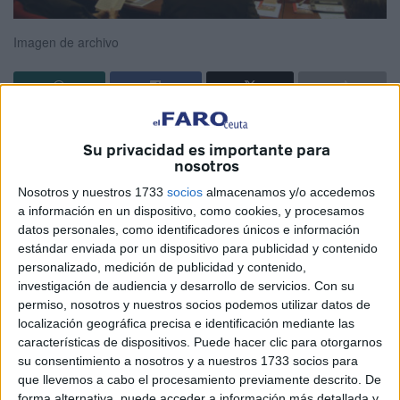
Imagen de archivo
La Conferencia Episcopal Española ha recordado la
Su privacidad es importante para
obligación “ética” de “cuidar y atender” a los menores. “No
nosotros
olvidamos, como dijimos en su momento, que nos
Nosotros y nuestros 1733
socios
almacenamos y/o accedemos
referimos a niños y niñas a quienes los estados de origen
a información en un dispositivo, como cookies, y procesamos
y llegada deben proteger y escuchar, garantizando
datos personales, como identificadores únicos e información
individualmente su retorno familiar cuando así lo solicitan,
estándar enviada por un dispositivo para publicidad y contenido
o su cuidado y amparo cuando provienen de situaciones
personalizado, medición de publicidad y contenido,
investigación de audiencia y desarrollo de servicios.
Con su
de vulnerabilidad, maltrato, pobreza o explotación”, nos
permiso, nosotros y nuestros socios podemos utilizar datos de
cuenta. Y es que siempre hay espacio para los hipócritas y
localización geográfica precisa e identificación mediante las
la Conferencia Episcopal lo es y mucho.
características de dispositivos. Puede hacer clic para otorgarnos
su consentimiento a nosotros y a nuestros 1733 socios para
Sabe perfectamente, porque es su obligación, que en
que llevemos a cabo el procesamiento previamente descrito. De
Ceuta han podido hacer muchísimo más para aplicarse el
forma alternativa, puede acceder a información más detallada y