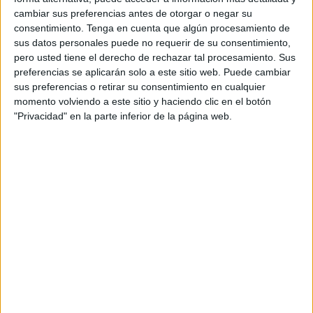
cambiar sus preferencias antes de otorgar o negar su
cuento de ayudar a los menores. Por ejemplo ofrecer
consentimiento.
Tenga en cuenta que algún procesamiento de
alguno de sus espacios, que lo tienen, para acoger de
sus datos personales puede no requerir de su consentimiento,
manera permanente a niños que están durmiendo en un
pero usted tiene el derecho de rechazar tal procesamiento. Sus
polideportivo o en los centros de Piniers, que más parecen
preferencias se aplicarán solo a este sitio web. Puede cambiar
sus preferencias o retirar su consentimiento en cualquier
unas cárceles mal apañadas. Saben perfectamente que
momento volviendo a este sitio y haciendo clic en el botón
llegarán las lluvias y que si no hay alternativas sí que
"Privacidad" en la parte inferior de la página web.
tendremos una auténtica desgracia con estos cientos de
niños a los que habrá que proteger con garantías.
Pero de eso la Iglesia no habla. No le conviene. Prefiere
subirse al carro de las críticas para colocar su comunicado
de prensa recordando que hay que atender y proteger a
los débiles porque, repito, nos dicen que es “obligación
ética y legal”. Debe ser que esa lección ni la aprendieron
bien en la escuela ni la saben aplicar, porque los hechos
son otros. Ni abren sus espacios para acogidas
temporales ni, aunque se les recrimine por ello, cambian