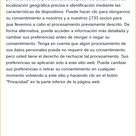
regentes, que se alían contra él. Mientras tanto, un
localización geográfica precisa e identificación mediante las
misterioso barco europeo aparece en las costas de un
características de dispositivos. Puede hacer clic para otorgarnos
pueblo pesquero…
su consentimiento a nosotros y a nuestros 1733 socios para
que llevemos a cabo el procesamiento previamente descrito. De
La fascinante ambientación de ensueño hace de esta
forma alternativa, puede acceder a información más detallada y
cambiar sus preferencias antes de otorgar o negar su
epopeya una historia magnética, preciosista, emotiva, casi
consentimiento.
Tenga en cuenta que algún procesamiento de
poética, sin renunciar a la acción o la intensidad que
sus datos personales puede no requerir de su consentimiento,
aportan las intrigas palaciegas o el fragor de las batallas.
pero usted tiene el derecho de rechazar tal procesamiento. Sus
Un reparto eminentemente oriental, aunque con cuota
preferencias se aplicarán solo a este sitio web. Puede cambiar
occidental que aporta a la trama un toque de aquél El
sus preferencias o retirar su consentimiento en cualquier
momento volviendo a este sitio y haciendo clic en el botón
último samurai con Tom Cruise que supuso un taquillazo
"Privacidad" en la parte inferior de la página web.
allá por 2003. La relación de éste (interpretado por Cosmo
Jarvis), precisamente, con los autóctonos también posee
alguna que otra reminiscencia a El guerrero número 13,
protagonizada por Antonio Banderas; misma técnica la del
extranjero que confraterniza hasta encajar en una
sociedad muy diferente de la que hizo uso años antes, en
1999.