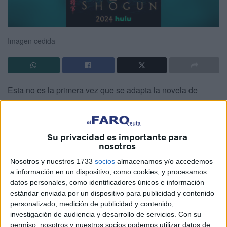
Imagen cedida
Esta no es la primera vez que se adapta la novela de
James Clavell al medio audiovisual, pero se torna
mayoritaria la opinión de que sí es la mejor, y sin duda
Disney ha impactado presentando una de las mejores
Su privacidad es importante para
series del año (miniserie de diez episodios de una hora
nosotros
aproximada para ser más precisos).
Nosotros y nuestros 1733
socios
almacenamos y/o accedemos
a información en un dispositivo, como cookies, y procesamos
La historia transporta hasta el Japón feudal del siglo XVII,
datos personales, como identificadores únicos e información
en un momento histórico en el que el astuto lord Yoshii
estándar enviada por un dispositivo para publicidad y contenido
Toranaga hace peripecias para salvar su vida vida ante las
personalizado, medición de publicidad y contenido,
investigación de audiencia y desarrollo de servicios.
Con su
conspiraciones de sus enemigos en el Consejo de
permiso, nosotros y nuestros socios podemos utilizar datos de