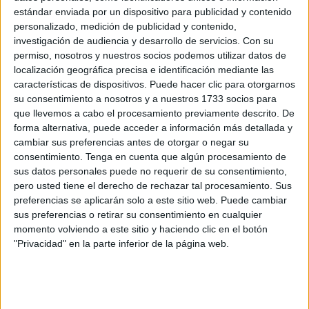
irme lejos, donde no conociera a nadie ni conociera el
estándar enviada por un dispositivo para publicidad y contenido
idioma. Japón.
personalizado, medición de publicidad y contenido,
investigación de audiencia y desarrollo de servicios.
Con su
Las largas horas de vuelo hasta Tokio fue un continuo
permiso, nosotros y nuestros socios podemos utilizar datos de
ataque de pánico, ejercicios de respiración y sudores fríos
localización geográfica precisa e identificación mediante las
características de dispositivos. Puede hacer clic para otorgarnos
en bucle.
su consentimiento a nosotros y a nuestros 1733 socios para
que llevemos a cabo el procesamiento previamente descrito. De
Tras tres semanas recorriendo Japón los miedos
forma alternativa, puede acceder a información más detallada y
persistían, solo la claustrofobia logre dejar en un estrecho
cambiar sus preferencias antes de otorgar o negar su
ascensor de Akihabara en la capital.
consentimiento.
Tenga en cuenta que algún procesamiento de
sus datos personales puede no requerir de su consentimiento,
La Shimanami Kaido es una ruta que une Onomichi en la
pero usted tiene el derecho de rechazar tal procesamiento. Sus
prefectura de Hiroshima con Imabari en la prefectura de
preferencias se aplicarán solo a este sitio web. Puede cambiar
sus preferencias o retirar su consentimiento en cualquier
Ehime a través de seis islas y nueve puentes por el Mar
momento volviendo a este sitio y haciendo clic en el botón
interior de Seto. Son setenta kilómetros que pueden
"Privacidad" en la parte inferior de la página web.
recorrerse en un dia si eres un crack del pedaleo o en dos
días si quieres disfrutar de las vistas o, en mi caso,
descargar una mochila de fobias.