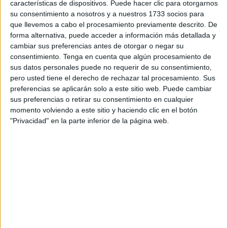
características de dispositivos. Puede hacer clic para otorgarnos
advierte que ha sido detectada “una campaña de correos
su consentimiento a nosotros y a nuestros 1733 socios para
electrónicos fraudulentos dirigida a extorsionar a la víctima
que llevemos a cabo el procesamiento previamente descrito. De
forma alternativa, puede acceder a información más detallada y
exigiendo un pago en criptomonedas (Bitcoin) para evitar
cambiar sus preferencias antes de otorgar o negar su
compartir unas supuestas grabaciones íntimas con sus
consentimiento.
Tenga en cuenta que algún procesamiento de
contactos”.
sus datos personales puede no requerir de su consentimiento,
pero usted tiene el derecho de rechazar tal procesamiento. Sus
A la potencial víctima de la estafa le llega un extenso
preferencias se aplicarán solo a este sitio web. Puede cambiar
correo electrónico que comienza de la siguiente manera:
sus preferencias o retirar su consentimiento en cualquier
momento volviendo a este sitio y haciendo clic en el botón
“Le informo que tengo acceso total a su buzón y a todos su
"Privacidad" en la parte inferior de la página web.
mensajes”, a lo que le sigue un preocupante aviso que
asegura que “llevo unas cuantas semanas vigilándole”.
⚠️
#AVISO
❗️Detectada una campaña de
correos electrónicos fraudulentos dirigida a
extorsionar a la víctima exigiendo un pago
en
#criptomonedas
#Bitcoin
para evitar
compartir unas supuestas grabaciones
íntimas con sus contactos.
#NoPiques
es