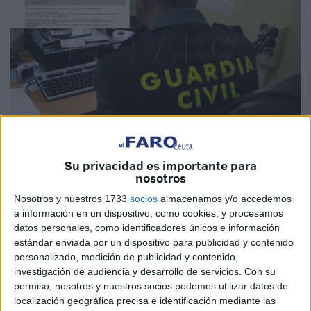
Imagen de archivo / cedida
Su privacidad es importante para
nosotros
Nosotros y nuestros 1733
socios
almacenamos y/o accedemos
a información en un dispositivo, como cookies, y procesamos
Una nueva alerta de la
Guardia Civil
que busca evitar que
datos personales, como identificadores únicos e información
la ciudadanía, incluyendo la de Ceuta, caiga en manos de
estándar enviada por un dispositivo para publicidad y contenido
personalizado, medición de publicidad y contenido,
los
ciberdelincuentes
. En esta oportunidad se trata de la
investigación de audiencia y desarrollo de servicios.
Con su
modalidad de
‘sextorsión’
a cambio de criptomonedas.
permiso, nosotros y nuestros socios podemos utilizar datos de
localización geográfica precisa e identificación mediante las
“¡No piques, es sextorsión!”. Con esta frase la Benemérita