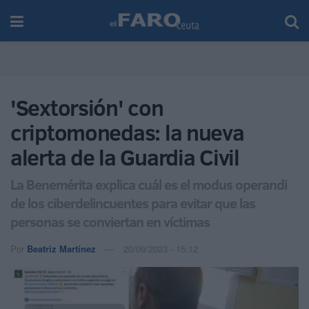
'Sextorsión' con
criptomonedas: la nueva
alerta de la Guardia Civil
La Benemérita explica cuál es el modus operandi
de los ciberdelincuentes para evitar que las
personas se conviertan en víctimas
Por
Beatriz Martínez
20/09/2023 - 15:12