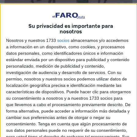
Su privacidad es importante para
nosotros
Nosotros y nuestros 1733
socios
almacenamos y/o accedemos
El Campus de gimnasia rítmica que comienza el 31 de
a información en un dispositivo, como cookies, y procesamos
agosto sigue teniendo el plazo de inscripción abierto. En
datos personales, como identificadores únicos e información
estándar enviada por un dispositivo para publicidad y contenido
un principio casi la totalidad de las 70 plazas están
personalizado, medición de publicidad y contenido,
cubiertas, pero la directora técnica de la Federación de
investigación de audiencia y desarrollo de servicios.
Con su
gimnasia, ha dejada abierta la posibilidad de ampliar el
permiso, nosotros y nuestros socios podemos utilizar datos de
cupo si fuese necesario.
localización geográfica precisa e identificación mediante las
características de dispositivos. Puede hacer clic para otorgarnos
El campus de gimnasia rítmica se llevará a cabo en las
su consentimiento a nosotros y a nuestros 1733 socios para
que llevemos a cabo el procesamiento previamente descrito. De
instalaciones del ‘Guillermo Molina’ y contará con niñas de
forma alternativa, puede acceder a información más detallada y
edades comprendidas entre 1998 y 2009. Serán dos
cambiar sus preferencias antes de otorgar o negar su
grupos diferentes divididos entre ‘Iniciación y escuela’ y
consentimiento.
Tenga en cuenta que algún procesamiento de
‘Tecnificación y federadas’.
sus datos personales puede no requerir de su consentimiento,
pero usted tiene el derecho de rechazar tal procesamiento. Sus