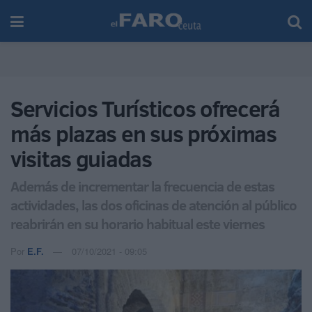
Servicios Turísticos ofrecerá
más plazas en sus próximas
visitas guiadas
Además de incrementar la frecuencia de estas
actividades, las dos oficinas de atención al público
reabrirán en su horario habitual este viernes
Por
E.F.
07/10/2021 - 09:05