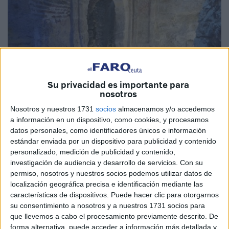
Su privacidad es importante para
nosotros
Nosotros y nuestros 1731
socios
almacenamos y/o accedemos
a información en un dispositivo, como cookies, y procesamos
Imagen de archivo
datos personales, como identificadores únicos e información
estándar enviada por un dispositivo para publicidad y contenido
personalizado, medición de publicidad y contenido,
investigación de audiencia y desarrollo de servicios.
Con su
Servicios Turísticos
, organismo dependiente de la
permiso, nosotros y nuestros socios podemos utilizar datos de
localización geográfica precisa e identificación mediante las
Consejería de Fomento y Turismo
, ha asegurado que
características de dispositivos. Puede hacer clic para otorgarnos
incrementará la frecuencia y el número de plazas en las
su consentimiento a nosotros y a nuestros 1731 socios para
visitas guiadas que se realizan a la
Puerta Califal,
Baños
que llevemos a cabo el procesamiento previamente descrito. De
Árabes o Basílica Tardorromana, entre otros, siempre de
forma alternativa, puede acceder a información más detallada y