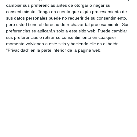
cambiar sus preferencias antes de otorgar o negar su
acuerdo con la evolución de la situación sanitaria. Este ha
consentimiento.
Tenga en cuenta que algún procesamiento de
sido el objetivo de formación especializada sobre
sus datos personales puede no requerir de su consentimiento,
comunicación con turistas dirigida a los técnicos de
pero usted tiene el derecho de rechazar tal procesamiento. Sus
Servicios Turísticos, "una acción formativa que es
preferencias se aplicarán solo a este sitio web. Puede cambiar
sus preferencias o retirar su consentimiento en cualquier
fundamental para mejorar la experiencia de los visitantes
momento volviendo a este sitio y haciendo clic en el botón
en estos itinerarios guiados y gratuitos, y por tanto, su
"Privacidad" en la parte inferior de la página web.
calidad".
Por otra parte, según ha asegurado la Ciudad en nota de
prensa, desde las oficinas se trabaja a diario con las
empresas locales del sector para dar alternativas de ocio y
cultura a los turistas que acuden a nuestra ciudad. Con
todo ello, se pretende incentivar el movimiento comercial y
brindar una experiencia única a los turistas, "impulsando la
imagen de Ceuta como un destino de calidad para el
visitante y repercutiendo positivamente en la economía de
la ciudad".