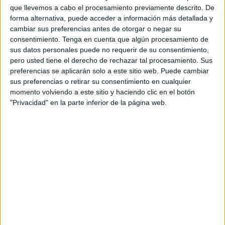
que llevemos a cabo el procesamiento previamente descrito. De
El organismo autónomo Servicios Tributarios de Ceuta
forma alternativa, puede acceder a información más detallada y
cambiar sus preferencias antes de otorgar o negar su
(OASTCE), de la
Consejería de Hacienda, Economía y
consentimiento.
Tenga en cuenta que algún procesamiento de
Función Pública
, ha realizado un estudio sobre el grado
sus datos personales puede no requerir de su consentimiento,
de satisfacción de los ciudadanos tras cumplirse un año
pero usted tiene el derecho de rechazar tal procesamiento. Sus
desde que se habilitó el sistema de citas previas. Con la
preferencias se aplicarán solo a este sitio web. Puede cambiar
sus preferencias o retirar su consentimiento en cualquier
llegada de la
pandemia
tuvo que implantarse esta nueva
momento volviendo a este sitio y haciendo clic en el botón
forma de ofrecer sus servicios a la ciudadanía y, desde
"Privacidad" en la parte inferior de la página web.
entonces, se han gestionado 38.000 citas para la atención
presencial en sus oficinas.
Esta cifra resulta del estudio que analizaba el propio
organismo. Para esclarecer el dato se realizaron un total
de 300 entrevistas, explica la
Ciudad
, para conocer "si la
atención recibida por los ciudadanos ha sido o no
satisfactoria, su incidencia y los niveles de eficacia y
eficiencia de este sistema".