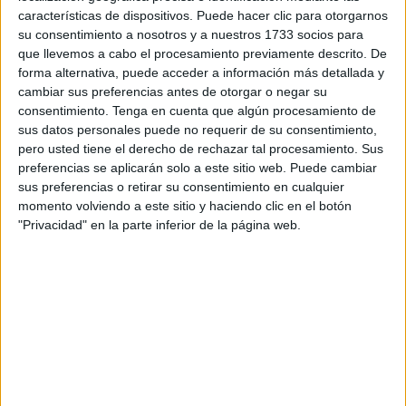
características de dispositivos. Puede hacer clic para otorgarnos
autobuses
prevista para el próximo lunes 18 de abril.
su consentimiento a nosotros y a nuestros 1733 socios para
que llevemos a cabo el procesamiento previamente descrito. De
La huelga se llevará a efecto a partir de las 00:00 horas del
forma alternativa, puede acceder a información más detallada y
próximo lunes y con carácter indefinido. Los servicios
cambiar sus preferencias antes de otorgar o negar su
mínimos en cada una de las líneas no son superiores al 50
consentimiento.
Tenga en cuenta que algún procesamiento de
por ciento, garantizándose dos autobuses por línea, salvo
sus datos personales puede no requerir de su consentimiento,
pero usted tiene el derecho de rechazar tal procesamiento. Sus
en las que normalmente tengan menor dotación y sin que
preferencias se aplicarán solo a este sitio web. Puede cambiar
las líneas no alteren su inicio ni final de servicio respecto a
sus preferencias o retirar su consentimiento en cualquier
su horario habitual.
momento volviendo a este sitio y haciendo clic en el botón
"Privacidad" en la parte inferior de la página web.
Horarios
Línea 1
Plaza de la Constitución-Campus Universitario-Recinto:
8:45 h.- 10:45 h.- 12:45 h.- 17:00 h.- 19:00 h.- 21:00 h. Se
elimina la extensión a Cementerio.