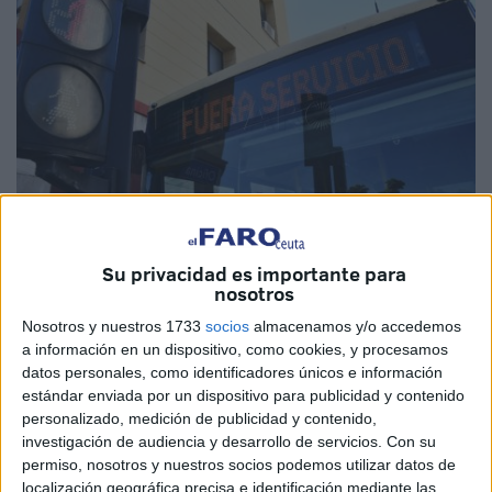
Su privacidad es importante para
nosotros
Imagen de archivo
Nosotros y nuestros 1733
socios
almacenamos y/o accedemos
a información en un dispositivo, como cookies, y procesamos
datos personales, como identificadores únicos e información
estándar enviada por un dispositivo para publicidad y contenido
El Boletín Oficial de la Ciudad de Ceuta (BOCCE) recoge
personalizado, medición de publicidad y contenido,
en una edición extraordinaria el decreto de la Consejería
investigación de audiencia y desarrollo de servicios.
Con su
de Medio Ambiente que establece los servicios mínimos
permiso, nosotros y nuestros socios podemos utilizar datos de
que se van a realizar con motivo de la
huelga
de
localización geográfica precisa e identificación mediante las