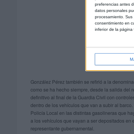
preferencias antes d
datos personales pue
procesamiento. Sus p
consentimiento en cu
inferior de la página
M
González Pérez también se refirió a la denominad
como se ha hecho siempre, desde la salida del re
definitivo al final de la Guardia Civil con contro
dentro de los vehículos que van a subir al barco.
Policía Local en las distintas gasolineras que hay
a los vehículos que vayan a ser depositados en e
representante gubernamental.