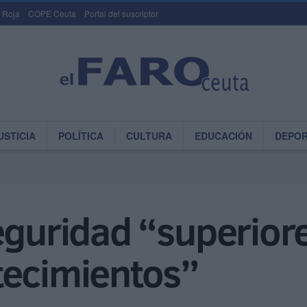
 Roja
COPE Ceuta
Portal del suscriptor
USTICIA
POLÍTICA
CULTURA
EDUCACIÓN
DEPO
eguridad “superiore
tecimientos”