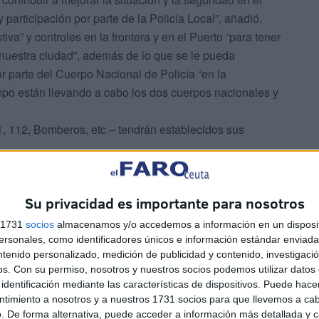
y participación por parte de la Policía Local”, añadió.
tiva” y controles en la frontera y en el Puerto “para tener
nuestra ciudad”, además de lo que se le pueda
 parte del Cuerpo Nacional de Policía “en la
mpo están llevando a cabo los dos cuerpos nacionales y
1, 112, Bomberos, etc.– tendrán establecidos sus
Feria divertida, como la de todos los años, donde la
e alto nivel de seguridad del que estamos hablando”.
Su privacidad es importante para nosotros
s 1731
socios
almacenamos y/o accedemos a información en un disposit
sonales, como identificadores únicos e información estándar enviada 
ntenido personalizado, medición de publicidad y contenido, investigaci
os.
Con su permiso, nosotros y nuestros socios podemos utilizar datos 
identificación mediante las características de dispositivos. Puede hacer
ntimiento a nosotros y a nuestros 1731 socios para que llevemos a ca
. De forma alternativa, puede acceder a información más detallada y 