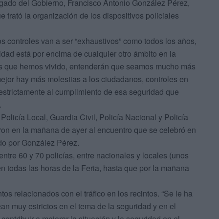
legado del Gobierno, Francisco Antonio González Pérez,
 trató la organización de los dispositivos policiales
s controles van a ser “exhaustivos” como todos los años,
dad está por encima de cualquier otro ámbito en la
tos que hemos vivido, entenderán que seamos mucho más
mejor hay más molestias a los ciudadanos, controles en
 estrictamente al cumplimiento de esa seguridad que
.
Policía Local, Guardia Civil, Policía Nacional y Policía
ron en la mañana de ayer al encuentro que se celebró en
ido por González Pérez.
 entre 60 y 70 policías, entre nacionales y locales (unos
n todas las horas de la Feria, hasta que por la mañana
os relacionados con el tráfico en los recintos. “Se le ha
n muy estrictos en el tema de la seguridad y en el
contribuir a mejorar la situación y la seguridad en el