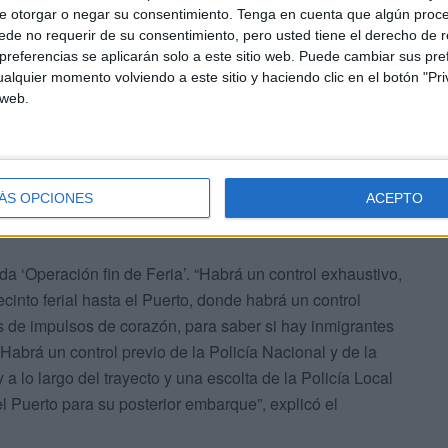
e otorgar o negar su consentimiento.
Tenga en cuenta que algún proc
de no requerir de su consentimiento, pero usted tiene el derecho de r
referencias se aplicarán solo a este sitio web. Puede cambiar sus pref
alquier momento volviendo a este sitio y haciendo clic en el botón "Pri
 web.
ÁS OPCIONES
ACEPTO
a ‘Operación fin de Feria’. “Habrá un control exhaustivo,
cinto ferial hasta el Puerto, donde habrá un control
les de impulsos de corazón, para saber si hay inmigrantes
 Habrá un control previo de la Policía Nacional y de la
 a lo largo del trayecto y una escolta de la Policía Local
l Puerto para su posterior embarque”, explicó el