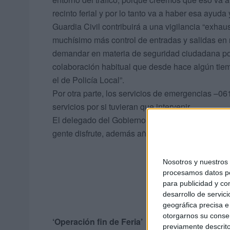
recinto ferial y por lo tanto va a haber esa ayuda 
Guardia Civil contribuirá a una vigilancia “exhaus
muchísimo más control de entradas y salidas en 
demandar en materia de seguridad ciudadana por
colaboración habitual que desde hace algún tie
el de Policía Local”.
Por otra parte, los servicios de emergencias –06
servicios por si tuvieran que intervenir.
El delegado del Gobierno cree que va a ser “una 
gente disfrute, además añadiendo lógicamente es
Nosotros y nuestro
procesamos datos per
para publicidad y co
desarrollo de servici
geográfica precisa e 
otorgarnos su conse
‘Operación fin de Feria’
previamente descrito