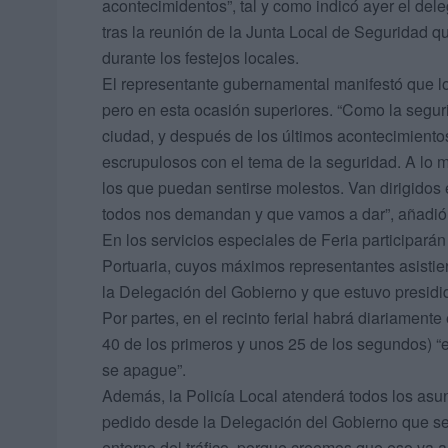
acontecimidentos”, tal y como indicó ayer el de
tras la reunión de la Junta Local de Seguridad que
durante los festejos locales.
El representante gubernamental manifestó que lo
pero en esta ocasión superiores. “Como la seguri
ciudad, y después de los últimos acontecimien
escrupulosos con el tema de la seguridad. A lo 
los que puedan sentirse molestos. Van dirigidos
todos nos demandan y que vamos a dar”, añadió
En los servicios especiales de Feria participarán 
Portuaria, cuyos máximos representantes asistie
la Delegación del Gobierno y que estuvo presid
Por partes, en el recinto ferial habrá diariamente
40 de los primeros y unos 25 de los segundos) “e
se apague”.
Además, la Policía Local atenderá todos los asunt
pedido desde la Delegación del Gobierno que sea
entorno del tráfico, porque creemos que eso va a 