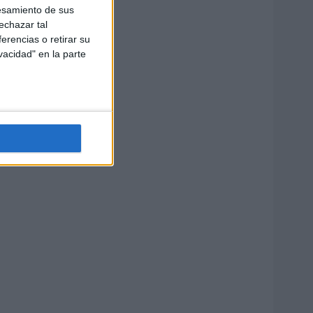
esamiento de sus
echazar tal
erencias o retirar su
vacidad" en la parte