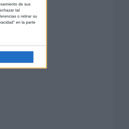
esamiento de sus
echazar tal
erencias o retirar su
vacidad" en la parte