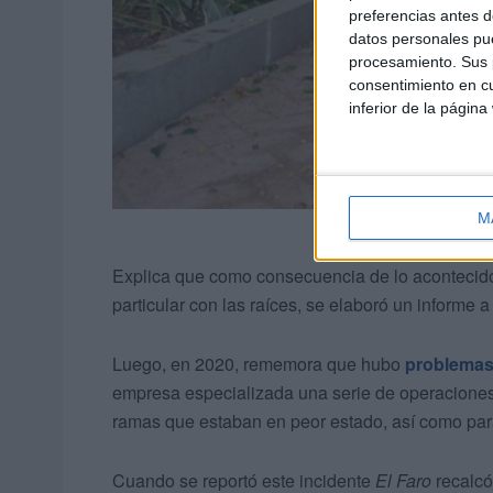
preferencias antes d
datos personales pue
procesamiento. Sus p
consentimiento en cu
inferior de la página
M
Explica que como consecuencia de lo acontecido
particular con las raíces, se elaboró un informe 
Luego, en 2020, rememora que hubo
problemas
empresa especializada una serie de operaciones 
ramas que estaban en peor estado, así como para
Cuando se reportó este incidente
El Faro
recalcó