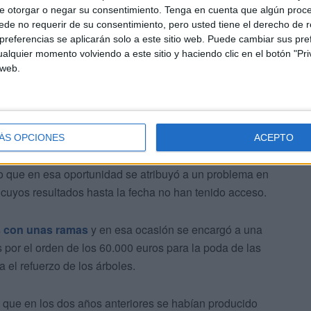
e otorgar o negar su consentimiento.
Tenga en cuenta que algún proc
de no requerir de su consentimiento, pero usted tiene el derecho de r
referencias se aplicarán solo a este sitio web. Puede cambiar sus pref
alquier momento volviendo a este sitio y haciendo clic en el botón "Pri
 web.
ÁS OPCIONES
ACEPTO
 que en esa oportunidad se atribuyó a un problema en
a cuyos resultados hasta la fecha no han tenido acceso.
 con unas ramas
y en esa ocasión se encargó a una
por el orden de los 60.000 euros para la poda de las
 el refuerzo de los árboles.
 que en los dos años anteriores se habían producido