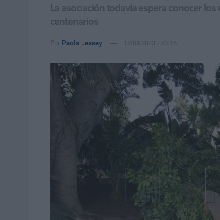
La asociación todavía espera conocer los
centenarios
Por
Paola Lessey
12/08/2023 - 20:15