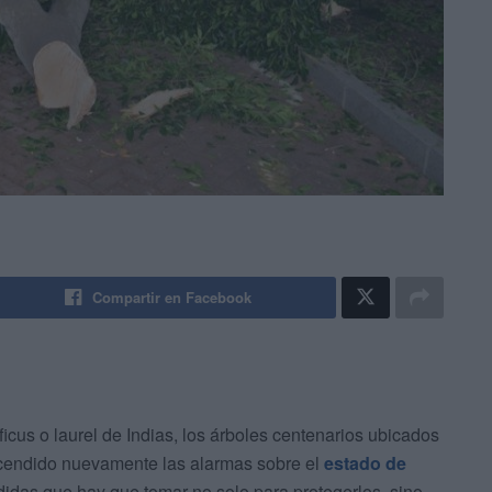
Compartir en Facebook
icus o laurel de Indias, los árboles centenarios ubicados
encendido nuevamente las alarmas sobre el
estado de
idas que hay que tomar no solo para protegerlos, sino