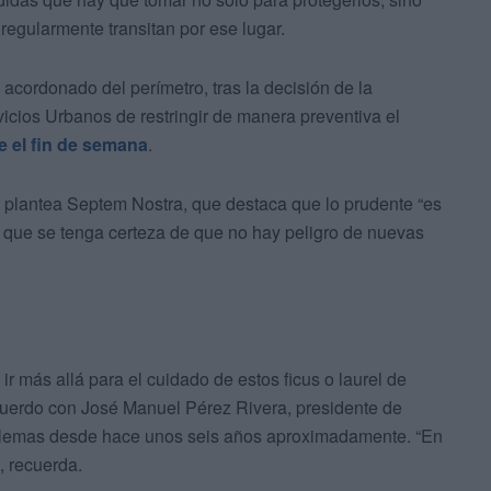
regularmente transitan por ese lugar.
 acordonado del perímetro, tras la decisión de la
icios Urbanos de restringir de manera preventiva el
e el fin de semana
.
e plantea Septem Nostra, que destaca que lo prudente “es
a que se tenga certeza de que no hay peligro de nuevas
r más allá para el cuidado de estos ficus o laurel de
cuerdo con José Manuel Pérez Rivera, presidente de
blemas desde hace unos seis años aproximadamente. “En
, recuerda.