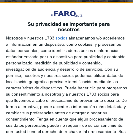
Su privacidad es importante para
nosotros
Foto: Quino
Nosotros y nuestros 1733
socios
almacenamos y/o accedemos
a información en un dispositivo, como cookies, y procesamos
datos personales, como identificadores únicos e información
estándar enviada por un dispositivo para publicidad y contenido
Ceuta volvió a salir en masa a la calle para cumplir con
personalizado, medición de publicidad y contenido,
investigación de audiencia y desarrollo de servicios.
Con su
esa tradición única de Ceuta, ese momento especial de
permiso, nosotros y nuestros socios podemos utilizar datos de
ver el traslado del Medinaceli que abandona
localización geográfica precisa e identificación mediante las
momentáneamente la iglesia del Príncipe que es su hogar.
características de dispositivos. Puede hacer clic para otorgarnos
Un hogar encuadrado en un barrio que lo quiere y protege
su consentimiento a nosotros y a nuestros 1733 socios para
que llevemos a cabo el procesamiento previamente descrito. De
porque el Señor de Ceuta es también su señor.
forma alternativa, puede acceder a información más detallada y
cambiar sus preferencias antes de otorgar o negar su
El adelanto del traslado, que ha generado polémicas entre
consentimiento.
Tenga en cuenta que algún procesamiento de
algunos sectores, no tuvo consecuencias negativas
sus datos personales puede no requerir de su consentimiento,
porque la misma gente o más salió a la calle para arropar
pero usted tiene el derecho de rechazar tal procesamiento. Sus