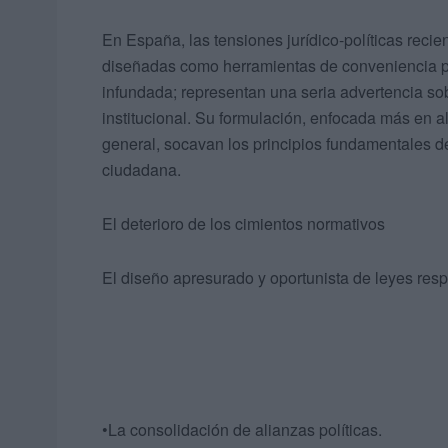
En España, las tensiones jurídico-políticas reci
diseñadas como herramientas de conveniencia pol
infundada; representan una seria advertencia so
institucional. Su formulación, enfocada más en a
general, socavan los principios fundamentales 
ciudadana.
El deterioro de los cimientos normativos
El diseño apresurado y oportunista de leyes resp
•La consolidación de alianzas políticas.