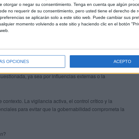
e otorgar o negar su consentimiento.
Tenga en cuenta que algún proc
s políticos, donde los intereses de aliados
de no requerir de su consentimiento, pero usted tiene el derecho de r
referencias se aplicarán solo a este sitio web. Puede cambiar sus pref
slativo.
alquier momento volviendo a este sitio y haciendo clic en el botón "Pri
 web.
vil
rtalecer el papel de los órganos garantes de la
el Consejo General del Poder Judicial. Estos deben
ÁS OPCIONES
ACEPTO
do presiones políticas y reforzando su objetividad. Sin
estionada, ya sea por influencias externas o la
 contexto. La vigilancia activa, el control crítico y la
nciales para evitar que la gobernabilidad comprometa la
ón?