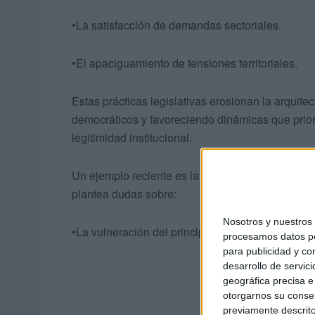
•La satisfacción de demandas sectoriales.
•El apaciguamiento de tensiones territoriales.
Estas prácticas legislativas erosionan la arquite
democráticos y favoreciendo dinámicas que prior
legitimidad institucional.
Un ejemplo reciente es la controvertida ley de am
plantea dudas sobre:
Nosotros y nuestro
•La vulneración del principio de igualdad ante la 
procesamos datos per
para publicidad y co
desarrollo de servici
geográfica precisa e 
otorgarnos su conse
previamente descrito