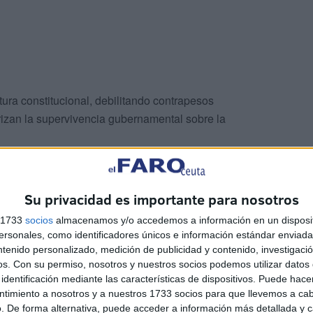
ctura constitucional, debilitando contrapesos
izan la supervivencia gubernamental sobre la
nistía, la cual, más allá de consideraciones políticas,
Su privacidad es importante para nosotros
s 1733
socios
almacenamos y/o accedemos a información en un disposit
ley.
sonales, como identificadores únicos e información estándar enviada 
ntenido personalizado, medición de publicidad y contenido, investigaci
os.
Con su permiso, nosotros y nuestros socios podemos utilizar datos 
identificación mediante las características de dispositivos. Puede hacer
ntimiento a nosotros y a nuestros 1733 socios para que llevemos a ca
. De forma alternativa, puede acceder a información más detallada y 