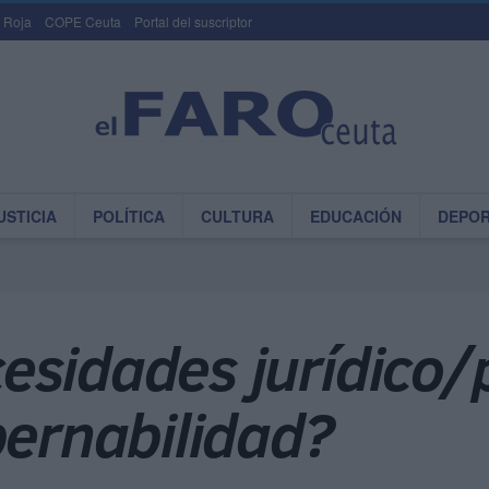
 Roja
COPE Ceuta
Portal del suscriptor
USTICIA
POLÍTICA
CULTURA
EDUCACIÓN
DEPO
sidades jurídico/p
bernabilidad?