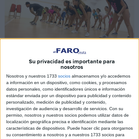
Archivo
Su privacidad es importante para
nosotros
Nosotros y nuestros 1733
socios
almacenamos y/o accedemos
La escuela de danza María José Lesmes (LSMS) organiza
a información en un dispositivo, como cookies, y procesamos
desde el lunes 26 hasta el 30 de agosto su sexta edición
datos personales, como identificadores únicos e información
estándar enviada por un dispositivo para publicidad y contenido
del Summer Dance Camp,
un campamento pionero
en la
personalizado, medición de publicidad y contenido,
ciudad autónoma en dance hall, hip hop, new style, funky
investigación de audiencia y desarrollo de servicios.
Con su
fusion y cualquier género de baile urbano que se precie.
permiso, nosotros y nuestros socios podemos utilizar datos de
localización geográfica precisa e identificación mediante las
Las inscripciones ya están abiertas para este evento a
características de dispositivos. Puede hacer clic para otorgarnos
través del Facebook de la escuela de baile
su consentimiento a nosotros y a nuestros 1733 socios para