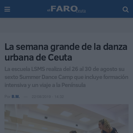
La semana grande de la danza
urbana de Ceuta
La escuela LSMS realiza del 26 al 30 de agosto su
sexto Summer Dance Camp que incluye formación
intensiva y un viaje a la Península
Por
B.M.
22/08/2019 - 14:32