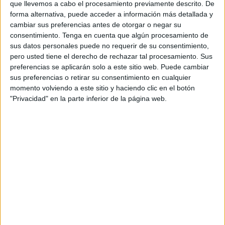
que llevemos a cabo el procesamiento previamente descrito. De
(@LesmesBalletdeCeuta). Las edades para inscribirse van
forma alternativa, puede acceder a información más detallada y
desde los cinco años hacia delante, organizando las
cambiar sus preferencias antes de otorgar o negar su
clases en diferentes grupos y niveles. Comenzarán a las
consentimiento.
Tenga en cuenta que algún procesamiento de
10.30 y finalizarán a las 19.30 horas, fijando como punto
sus datos personales puede no requerir de su consentimiento,
pero usted tiene el derecho de rechazar tal procesamiento. Sus
de encuentro para recoger a los alumnos la plaza Nelson
preferencias se aplicarán solo a este sitio web. Puede cambiar
Mandela.
sus preferencias o retirar su consentimiento en cualquier
momento volviendo a este sitio y haciendo clic en el botón
El Summer Dance Camp apuesta por ofrecer a los
"Privacidad" en la parte inferior de la página web.
participantes una formación intensiva que les haga
descubrir su potencial artístico e inculcar una serie de
valores imprescindibles tanto en su carrera profesional
como en la vida. En esta edición participarán tres
profesores de renombre nacional e internacional: Sara
Rojas, fundadora y profesora de Acorde Soul Fusion; Iván
Li Villegas, que ha acompañado a artistas internacionales
como Rihanna y Carlos Baute y ha trabajado para marcas
como Coca-Cola y Mercedes-Benz; Miguel Ángel Cortés,
formado en hip hop en prestigiosas escuelas de Los