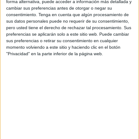
años, entre ellos dos con antecedentes penales,
forma alternativa, puede acceder a información más detallada y
cambiar sus preferencias antes de otorgar o negar su
sospechosos de estar activos y participar en una red
consentimiento.
Tenga en cuenta que algún procesamiento de
criminal de tráfico internacional de drogas, según informa
sus datos personales puede no requerir de su consentimiento,
en su página web, la agencia de información de Marruecos
pero usted tiene el derecho de rechazar tal procesamiento. Sus
MAP
preferencias se aplicarán solo a este sitio web. Puede cambiar
sus preferencias o retirar su consentimiento en cualquier
La Dirección General de Seguridad Nacional (DGSN)
momento volviendo a este sitio y haciendo clic en el botón
"Privacidad" en la parte inferior de la página web.
indicó, ayer sábado, en un comunicado dirigido a los
medios de comunicación del país, que dos sospechosos
fueron detenidos en el distrito de Sidi Bernoussi, situado
en Casablanca. Estos, en el momento de la detención se
encontraban en posesión de placas de chira, preparadas
como muestras dedicadas a clientes potenciales, antes de
que una operación de seguridad en la zona de "Derua"
condujera a la detención de otro sospechoso, esta vez, en
posesión de 8 fardos de un peso total de 260 kilogramos
de chira destinados al tráfico internacional.