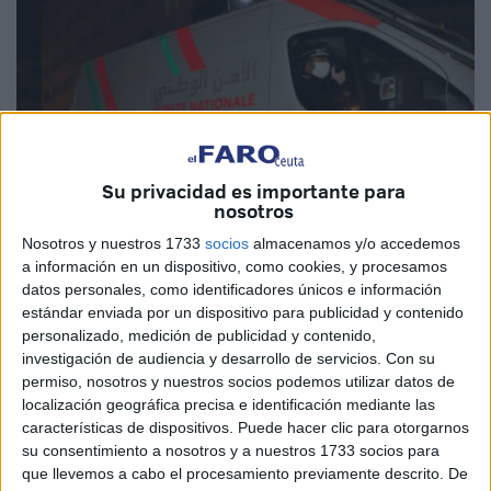
Su privacidad es importante para
nosotros
Nosotros y nuestros 1733
socios
almacenamos y/o accedemos
a información en un dispositivo, como cookies, y procesamos
datos personales, como identificadores únicos e información
MAP
estándar enviada por un dispositivo para publicidad y contenido
personalizado, medición de publicidad y contenido,
investigación de audiencia y desarrollo de servicios.
Con su
permiso, nosotros y nuestros socios podemos utilizar datos de
localización geográfica precisa e identificación mediante las
La policía de Casablanca detuvo, este pasado viernes, en
características de dispositivos. Puede hacer clic para otorgarnos
coordinación con los servicios de la Dirección General de
su consentimiento a nosotros y a nuestros 1733 socios para
Vigilancia Territorial, a seis individuos de entre 19 y 46
que llevemos a cabo el procesamiento previamente descrito. De