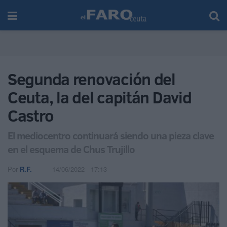
Segunda renovación del
Ceuta, la del capitán David
Castro
El mediocentro continuará siendo una pieza clave
en el esquema de Chus Trujillo
Por
R.F.
14/06/2022 - 17:13