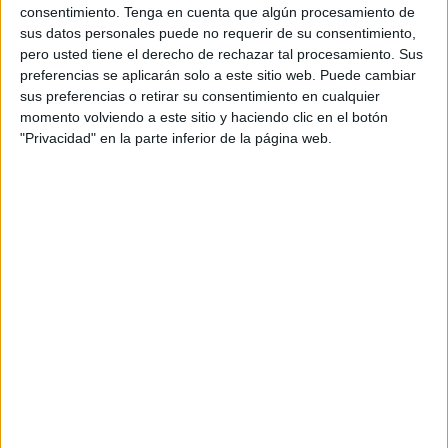
bloque de la temporada pasada.
consentimiento.
Tenga en cuenta que algún procesamiento de
sus datos personales puede no requerir de su consentimiento,
David Castro cumplirá su quinta temporada en el equipo,
pero usted tiene el derecho de rechazar tal procesamiento. Sus
preferencias se aplicarán solo a este sitio web. Puede cambiar
después de su llegada en la temporada 2018-2019. Llegó
sus preferencias o retirar su consentimiento en cualquier
procedente del Écija Balompié, con el que cumplió a la
momento volviendo a este sitio y haciendo clic en el botón
perfección su papel.
"Privacidad" en la parte inferior de la página web.
Luhay Hamido quería tenerlo en su plantilla y por fin lo
consiguió. Rápidamente se hizo con el puesto de titular y
poco a poco ha ido creciendo como jugador y ahora ya
como capitán.
Es uno de los futbolistas que puede decir que ha
conseguido dos ascensos consecutivos con el Ceuta,
además siendo protagonista en ambos. En la última
campaña, anotó dos goles, y fue titular en 28 de los 31 que
disputó.
Referente y pieza clave en el esquema de Chus Trujillo, la