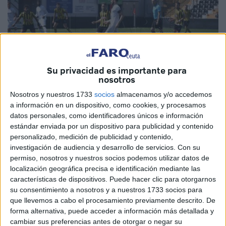
Su privacidad es importante para
nosotros
Nosotros y nuestros 1733
socios
almacenamos y/o accedemos
a información en un dispositivo, como cookies, y procesamos
Foto de archivo
datos personales, como identificadores únicos e información
estándar enviada por un dispositivo para publicidad y contenido
personalizado, medición de publicidad y contenido,
investigación de audiencia y desarrollo de servicios.
Con su
Segunda renovación del día en la
AD Ceuta
con la de
permiso, nosotros y nuestros socios podemos utilizar datos de
localización geográfica precisa e identificación mediante las
David Castro. El capitán continuará con el proyecto de
características de dispositivos. Puede hacer clic para otorgarnos
Luhay Hamido para ser pieza clave en el
centro el campo
su consentimiento a nosotros y a nuestros 1733 socios para
de Chus Trujillo.
que llevemos a cabo el procesamiento previamente descrito. De
forma alternativa, puede acceder a información más detallada y
El Ceuta sigue moviendo las fichas para mantener el
cambiar sus preferencias antes de otorgar o negar su