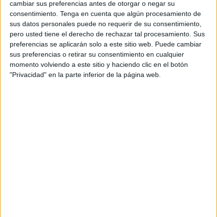
cambiar sus preferencias antes de otorgar o negar su
en la categoría de plata del fútbol español. Mañana
consentimiento.
Tenga en cuenta que algún procesamiento de
sucederá lo mismo, ya que se han vendido todas las
sus datos personales puede no requerir de su consentimiento,
entradas.
pero usted tiene el derecho de rechazar tal procesamiento. Sus
preferencias se aplicarán solo a este sitio web. Puede cambiar
Antes del saque inicial
,
Gil, Juanma y Almagro
sus preferencias o retirar su consentimiento en cualquier
momento volviendo a este sitio y haciendo clic en el botón
recibieron un trofeo
por sus buenas actuaciones la
"Privacidad" en la parte inferior de la página web.
pasada campaña.
No fue un partido especialmente bueno ni técnico en
cuanto a juego, no obstante,
ambos conjuntos se
entregaron totalmente
, en un choque que destacó por el
desgaste físico.
Serrán y Manolito
formaron la punta de ataque de los
locales,
que desde el primer momento ya incidían daño en
el área malaguista.