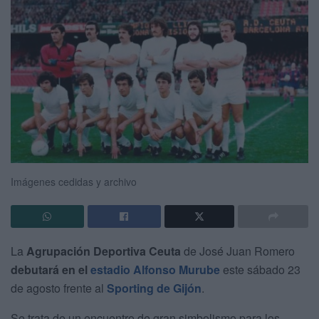
Imágenes cedidas y archivo
La
Agrupación Deportiva Ceuta
de José Juan Romero
debutará en el
estadio Alfonso Murube
este sábado 23
de agosto frente al
Sporting de Gijón
.
Se trata de un encuentro de gran simbolismo para los