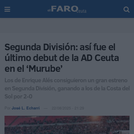
Segunda División: así fue el
último debut de la AD Ceuta
en el ‘Murube’
Los de Enrique Alés consiguieron un gran estreno
en Segunda División, ganando a los de la Costa del
Sol por 2-0
Por
José L. Echarri
22/08/2025 - 21:29