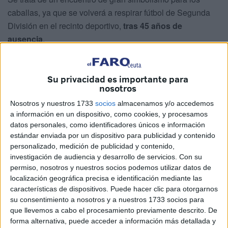
caballas, ya que se volverá a respirar fútbol de Segunda
División en el recinto deportivo,
tras 45 años de
ausencia
.
Han pasado más de cuatro décadas desde que se disputó
su último estreno en la categoría de plata en casa,
Su privacidad es importante para
concretamente
el 7 de septiembre de 1980
.
Los ceutíes
nosotros
se enfrentaron al ya inexistente Club Deportivo Málaga.
Nosotros y nuestros 1733
socios
almacenamos y/o accedemos
a información en un dispositivo, como cookies, y procesamos
El Faro de Ceuta se ha encargado de recopilar este duelo,
datos personales, como identificadores únicos e información
en el que
los ceutíes se impusieron por 2-0
y se
estándar enviada por un dispositivo para publicidad y contenido
colocaron como los segundos clasificados de la
personalizado, medición de publicidad y contenido,
investigación de audiencia y desarrollo de servicios.
Con su
competición.
permiso, nosotros y nuestros socios podemos utilizar datos de
localización geográfica precisa e identificación mediante las
El ‘Murube’ estaba a rebosar
características de dispositivos. Puede hacer clic para otorgarnos
su consentimiento a nosotros y a nuestros 1733 socios para
que llevemos a cabo el procesamiento previamente descrito. De
El antiguo
estadio Alfonso Murube se llenó hasta la
forma alternativa, puede acceder a información más detallada y
bandera
, era una cita especial, era el estreno de los suyos