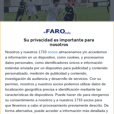
Su privacidad es importante para
nosotros
Nosotros y nuestros 1733
socios
almacenamos y/o accedemos
a información en un dispositivo, como cookies, y procesamos
Imagen de archivo
datos personales, como identificadores únicos e información
estándar enviada por un dispositivo para publicidad y contenido
personalizado, medición de publicidad y contenido,
investigación de audiencia y desarrollo de servicios.
Con su
La
Agrupación Deportiva Ceuta B
viajará de nuevo este
permiso, nosotros y nuestros socios podemos utilizar datos de
localización geográfica precisa e identificación mediante las
fin de semana en su séptima jornada
liguera
dentro del
características de dispositivos. Puede hacer clic para otorgarnos
grupo X de Tercera RFEF.
su consentimiento a nosotros y a nuestros 1733 socios para
que llevemos a cabo el procesamiento previamente descrito. De
El cuadro caballa, que viene de una intensa semana de
forma alternativa, puede acceder a información más detallada y