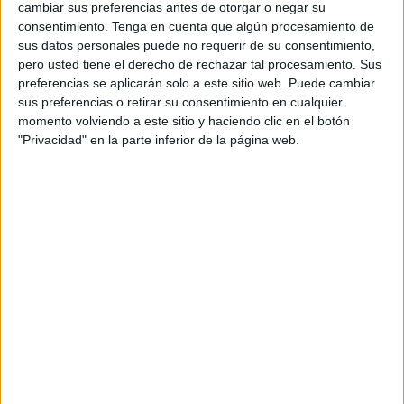
encuentros
, se enfrentará este sábado al CD Rota en el
cambiar sus preferencias antes de otorgar o negar su
Estadio Alcalde Navarro Flores a las 17:00 horas.
consentimiento.
Tenga en cuenta que algún procesamiento de
sus datos personales puede no requerir de su consentimiento,
Los de Miguel Ángel Berlanga conseguían el fin de
pero usted tiene el derecho de rechazar tal procesamiento. Sus
preferencias se aplicarán solo a este sitio web. Puede cambiar
semana pasado su segunda victoria, la primera a
sus preferencias o retirar su consentimiento en cualquier
domicilio, ante el CD Cabecense con un marcador de 0-1.
momento volviendo a este sitio y haciendo clic en el botón
"Privacidad" en la parte inferior de la página web.
El pasado martes, con tan solo dos días de descanso, el
Ceuta B recibía la vista del Ciudad de Lucena ante el que
sufría una dura derrota de 0-2, con los dos goles
generados a tan solo 8 minutos del comienzo del duelo.
Tras estas duras jornadas, en las que el equipo acumula
dos victorias, un empate y tres derrotas, los blancos han
demostrado su lucha hasta el último minuto para intentar
alcanzar ese objetivo de los tres puntos que le aseguren
asentarse en la categoría.
Este fin de semana el Ceuta B tiene una cita importante