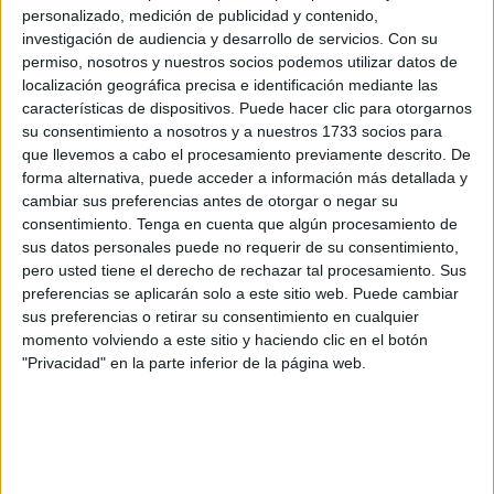
personalizado, medición de publicidad y contenido,
Bodin consideraba la soberanía un poder originario que no
investigación de audiencia y desarrollo de servicios.
Con su
depende de otros y tiene como fin el bien público. La
permiso, nosotros y nuestros socios podemos utilizar datos de
localización geográfica precisa e identificación mediante las
soberanía nace de una comunidad nacional como un
características de dispositivos. Puede hacer clic para otorgarnos
atributo intrínseco a su poder de organización política, más
su consentimiento a nosotros y a nuestros 1733 socios para
allá de la coyuntural confluencia de intereses individuales.
que llevemos a cabo el procesamiento previamente descrito. De
El Estado es por tanto una organización social contingente
forma alternativa, puede acceder a información más detallada y
cambiar sus preferencias antes de otorgar o negar su
respecto de la comunidad nacional. Una comunidad de
consentimiento.
Tenga en cuenta que algún procesamiento de
base histórico-cultural que integra a todos los individuos
sus datos personales puede no requerir de su consentimiento,
que nacen en un contexto geográfico formado por
pero usted tiene el derecho de rechazar tal procesamiento. Sus
tradiciones y costumbres, generalmente, con una forma
preferencias se aplicarán solo a este sitio web. Puede cambiar
común de vida, un pasado compartido y aparecen
sus preferencias o retirar su consentimiento en cualquier
momento volviendo a este sitio y haciendo clic en el botón
empujados por las mismas aspiraciones de futuro y los
"Privacidad" en la parte inferior de la página web.
mismos valores e ideales colectivos, lo que genera un
vínculo de solidaridad entre todos ellos.
El concepto clásico liberal de Estado ha conformado las
notas características de la idea de Estado-Nación, con el