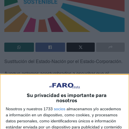
Sustitución del Estado-Nación por el Estado-Corporación.
Aunque estemos acostumbrados a escuchar que el
Estado-nación está en crisis debido a la globalización, lo
cierto es que es la supervivencia de la nación lo que está
Su privacidad es importante para
en juego. La agenda globalista no pretende la destrucción
nosotros
del Estado, sino su subordinación incondicional a la
Nosotros y nuestros 1733
socios
almacenamos y/o accedemos
gobernanza mundial. Lo que sí persigue es la destrucción
a información en un dispositivo, como cookies, y procesamos
de la comunidad nacional a través de la privación de la
datos personales, como identificadores únicos e información
soberanía nacional a los diversos Estados.
estándar enviada por un dispositivo para publicidad y contenido