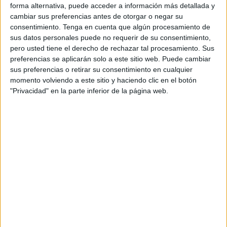
en una exposición pública con derecho a todo es
forma alternativa, puede acceder a información más detallada y
sencillamente un miserable, tanto él/ella en particular
cambiar sus preferencias antes de otorgar o negar su
consentimiento.
Tenga en cuenta que algún procesamiento de
como el medio de comunicación que lo ampara y permite.
sus datos personales puede no requerir de su consentimiento,
Porque no todo vale, mucho menos utilizar la tragedia
pero usted tiene el derecho de rechazar tal procesamiento. Sus
hasta estos límites.
preferencias se aplicarán solo a este sitio web. Puede cambiar
sus preferencias o retirar su consentimiento en cualquier
Un juzgado ha decretado secreto de sumario en el caso de
momento volviendo a este sitio y haciendo clic en el botón
la muerte de Mohamed por algo. No es la primera
"Privacidad" en la parte inferior de la página web.
ocurrencia de un profesional con toga, es la mejor forma
de garantizar que la investigación sea eficaz y de proteger
el trabajo de la Policía. Es la mejor forma de que se haga
justicia.
Creo que a eso aspiramos todos, a que un día nos llegue
la noticia de que todo ha sido esclarecido y además como
se debe: con las pruebas bien amarradas, sin dejar
resquicio a resoluciones judiciales que nos dejen
insatisfechos y que permitan que culpables terminen