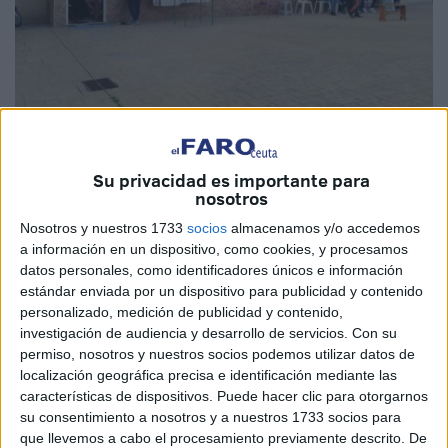
Imagen de archivo
Su privacidad es importante para
nosotros
Nosotros y nuestros 1733
socios
almacenamos y/o accedemos
No estamos ante un asunto que pueda tomarse a la ligera.
a información en un dispositivo, como cookies, y procesamos
datos personales, como identificadores únicos e información
Mucho menos abordarlo como un auténtico circo. A estas
estándar enviada por un dispositivo para publicidad y contenido
alturas no hay que pedir cautela, ni recomendar la
personalizado, medición de publicidad y contenido,
aplicación de la deontología con la que tanto nos
investigación de audiencia y desarrollo de servicios.
Con su
machacaban en la universidad. No hay que pedirla porque
permiso, nosotros y nuestros socios podemos utilizar datos de
localización geográfica precisa e identificación mediante las
todos sabemos perfectamente qué se debe y no se debe
características de dispositivos. Puede hacer clic para otorgarnos
hacer. Quien opta por lo segundo lo hace a conciencia,
su consentimiento a nosotros y a nuestros 1733 socios para
quien opta por convertir lo que es una auténtica tragedia
que llevemos a cabo el procesamiento previamente descrito. De