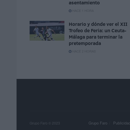
asentamiento
HACE 1 HORA
Horario y dónde ver el XII
Trofeo de Feria: un Ceuta-
Málaga para terminar la
pretemporada
HACE 2 HORAS
Grupo Faro
Publicida
Grupo Faro © 2023