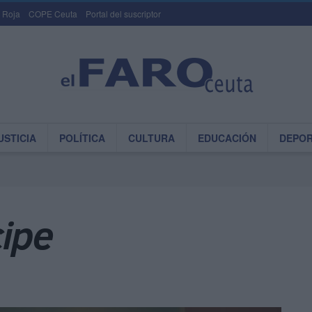
 Roja
COPE Ceuta
Portal del suscriptor
USTICIA
POLÍTICA
CULTURA
EDUCACIÓN
DEPO
cipe