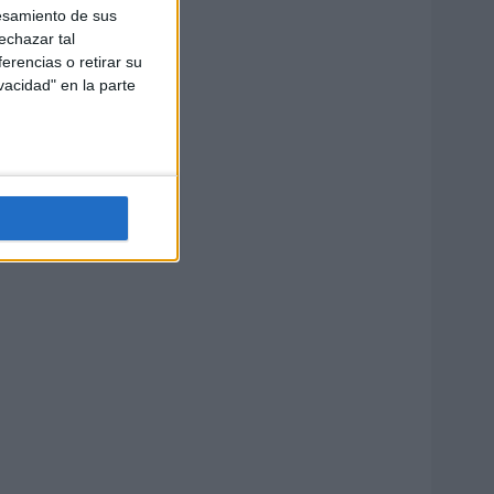
esamiento de sus
echazar tal
erencias o retirar su
vacidad" en la parte