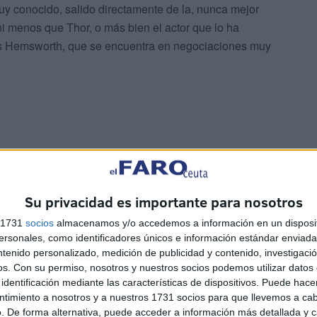
uy conocido, salido directamente de la, nunca mejor
i menos que Thor, o más bien el actor que lo ha
ris Hemsworth, que se encuentra en negociaciones muy
esta de la ola sin parar de trabajar, y lo hemos visto u
Su privacidad es importante para nosotros
ria en la carretera en donde interpretó a Dementus, uno
r-Joy, o en el elenco de voces de Transformers One, la
s 1731
socios
almacenamos y/o accedemos a información en un disposit
sonales, como identificadores únicos e información estándar enviada 
. También, próximamente protagonizará el thriller de
ntenido personalizado, medición de publicidad y contenido, investigaci
k Ruffalo.
os.
Con su permiso, nosotros y nuestros socios podemos utilizar datos 
identificación mediante las características de dispositivos. Puede hacer
ntimiento a nosotros y a nuestros 1731 socios para que llevemos a ca
. De forma alternativa, puede acceder a información más detallada y 