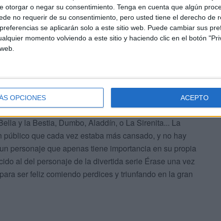
e otorgar o negar su consentimiento.
Tenga en cuenta que algún proc
de no requerir de su consentimiento, pero usted tiene el derecho de r
referencias se aplicarán solo a este sitio web. Puede cambiar sus pref
alquier momento volviendo a este sitio y haciendo clic en el botón "Pri
iendo también cierto que empieza a tener una edad, nada
 web.
 puedan solucionar (si Harrison Ford puede hacer a su
a minucia), y sus orígenes y popularidad podrían aportar
ÁS OPCIONES
ACEPTO
ejor valoradas de las versiones en carne y hueso. Luego
ella y la Bestia, Dumbo, Aladdín, o La Sirenita... La
 un público que cada vez estaba más cansado, y no hay
 un personaje que apenas tiene importancia en su propia
ido al del personaje de la divertida serie Érase una vez
para ser feliz comiendo perdices y triunfando en la gran