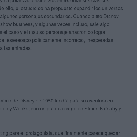
 ha polarizado esfuerzos en recontar sus clásicos
 ello, el estudio se ha propuesto expandir los universos
n algunos personajes secundarios. Cuando a tito Disney
el show business, y algunas veces incluso, sale algo
s el caso y el insulso personaje anacrónico logra,
el estereotipo políticamente incorrecto, inesperadas
a las entradas.
mónimo de Disney de 1950 tendrá para su aventura en
ington y Wonka, con un guion a cargo de Simon Farnaby y
sting para el protagonista, que finalmente parece quedar