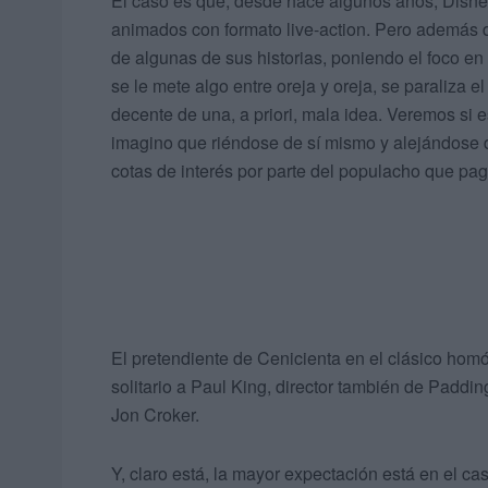
El caso es que, desde hace algunos años, Disney
animados con formato live-action. Pero además de
de algunas de sus historias, poniendo el foco e
se le mete algo entre oreja y oreja, se paraliza 
decente de una, a priori, mala idea. Veremos si e
imagino que riéndose de sí mismo y alejándose d
cotas de interés por parte del populacho que pag
El pretendiente de Cenicienta en el clásico ho
solitario a Paul King, director también de Padd
Jon Croker.
Y, claro está, la mayor expectación está en el ca