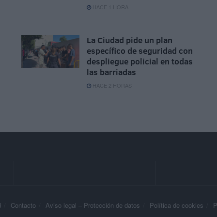
HACE 1 HORA
La Ciudad pide un plan
específico de seguridad con
despliegue policial en todas
las barriadas
HACE 2 HORAS
d
Contacto
Aviso legal – Protección de datos
Política de cookies
P