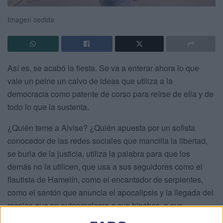
Imagen cedida
Así es, se acabó la fiesta. Se va a enterar ahora lo que
vale un peine un calvo de ideas que utiliza a la
democracia como patente de corso para reírse de ella y de
todo lo que la sustenta.
¿Quién teme a Alvise? ¿Quién apuesta por un sofista
conocedor de las redes sociales que mancilla la libertad,
se burla de la justicia, utiliza la palabra para que los
demás no la utilicen, que usa a sus seguidores como el
flautista de Hamelín, como el encantador de serpientes,
como el santón que anuncia el apocalipsis y la llegada del
mesias que se autoproclama a sus hinchas, a sus
fanáticos, a sus correligionarios como el nuevo salvador?