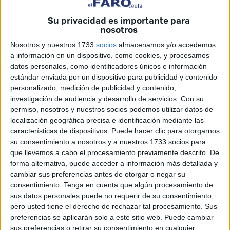
Luis Pérez Fernández, Alvise Pérez, para sus
Su privacidad es importante para
nosotros
correligionarios.
Nosotros y nuestros 1733
socios
almacenamos y/o accedemos
Alvise comió la manzana bajo la tentación de Toni Cantó,
a información en un dispositivo, como cookies, y procesamos
el chaquetero, y fue nombrado jefe gabinete en el
datos personales, como identificadores únicos e información
Parlamento Valenciano para el partido Ciudadanos.
estándar enviada por un dispositivo para publicidad y contenido
personalizado, medición de publicidad y contenido,
Conocedor de las redes sociales se puso manos a la obra
investigación de audiencia y desarrollo de servicios.
Con su
permiso, nosotros y nuestros socios podemos utilizar datos de
para difundir el elixir de la felicidad, la justicia, el orden y
localización geográfica precisa e identificación mediante las
curar de sus pecados a una democracia enferma por la
características de dispositivos. Puede hacer clic para otorgarnos
corrupción.
su consentimiento a nosotros y a nuestros 1733 socios para
que llevemos a cabo el procesamiento previamente descrito. De
Difundir bulos y ofrecer el mejor circo para ir atrapando en
forma alternativa, puede acceder a información más detallada y
las redes de Telegram y Twitter a las víctimas que lo
cambiar sus preferencias antes de otorgar o negar su
consentimiento.
Tenga en cuenta que algún procesamiento de
escuchan como un predicador, un vendedor de crecepelo,
sus datos personales puede no requerir de su consentimiento,
un prohombre capaz de sanar el cáncer de nuestro
pero usted tiene el derecho de rechazar tal procesamiento. Sus
sistema político.
preferencias se aplicarán solo a este sitio web. Puede cambiar
sus preferencias o retirar su consentimiento en cualquier