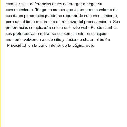
cambiar sus preferencias antes de otorgar o negar su
Comentó, que había propuesto como consejero de
consentimiento.
Tenga en cuenta que algún procesamiento de
Recursos Humanos la creación de la mencionada plaza y
sus datos personales puede no requerir de su consentimiento,
que la misma se encontrará durante los próximos quince
pero usted tiene el derecho de rechazar tal procesamiento. Sus
días en exposición pública y que cuando finalice ese
preferencias se aplicarán solo a este sitio web. Puede cambiar
sus preferencias o retirar su consentimiento en cualquier
período volverá a ser en una reunión del Ejecutivo cuando
momento volviendo a este sitio y haciendo clic en el botón
se produzca el nombramiento de esta persona.
"Privacidad" en la parte inferior de la página web.
Beneplácito
Sí indicó que sería alguien que cuenta con el beneplácito
no solamente de la Ciudad Autónoma, sino también de la
Delegación del Gobierno, al igual que de los propios
empresarios del Tarajal e igualmente de los Cuerpos y
Fuerzas de Seguridad. En el caso de Arturo Santrum hay
que señalar que ahora mismo tiene una serie de negocios
en los polígonos y que recientemente se presentó a unas
elecciones para ser presidente de uno de ellos. Por otro
lado, destacar que es un militante histórico del Partido