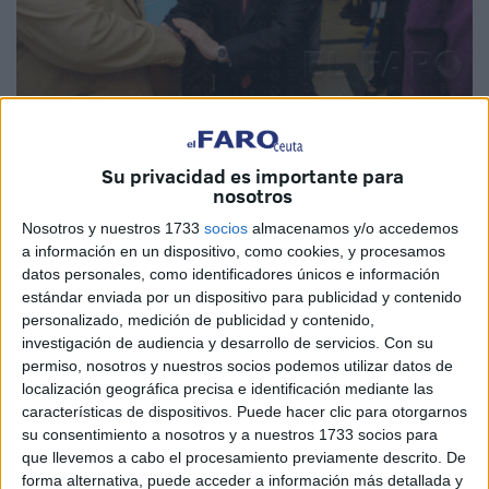
Su privacidad es importante para
nosotros
El Ejecutivo de Juan Vivas nombrará dentro de quince
Nosotros y nuestros 1733
socios
almacenamos y/o accedemos
días al empresario Arturo Santorum como coordinador de
a información en un dispositivo, como cookies, y procesamos
servicios generales en los polígonos del Tarajal. Es un
datos personales, como identificadores únicos e información
puesto de confianza del Gobierno y por tanto eventual, de
estándar enviada por un dispositivo para publicidad y contenido
manera que cesará en el cargo cuando finalice la actual
personalizado, medición de publicidad y contenido,
investigación de audiencia y desarrollo de servicios.
Con su
legislatura.
permiso, nosotros y nuestros socios podemos utilizar datos de
localización geográfica precisa e identificación mediante las
En la rueda de prensa ofrecida ayer por parte de Emilio
características de dispositivos. Puede hacer clic para otorgarnos
Carreira, al finalizar el Consejo de Gobierno, en ningún
su consentimiento a nosotros y a nuestros 1733 socios para
momento quiso desvelar sin embargo el nombre de la
que llevemos a cabo el procesamiento previamente descrito. De
persona a la que se iba a designar.
forma alternativa, puede acceder a información más detallada y