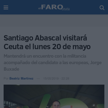
Santiago Abascal visitará
Ceuta el lunes 20 de mayo
Mantendrá un encuentro con la militancia
acompañado del candidato a las europeas, Jorge
Buxade
Por
Beatriz Martínez
15/05/2019 - 22:28