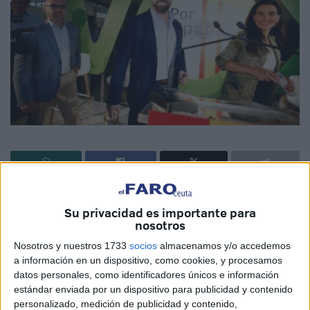
El presidente nacional de Vox, Santiago Abascal, ha
Su privacidad es importante para
confirmado que visitará Ceuta el próximo lunes 20 de
nosotros
mayo. Será un encuentro con la militancia y el público en
Nosotros y nuestros 1733
socios
almacenamos y/o accedemos
general que quiera asistir, el cual tendrá lugar en el Hotel
a información en un dispositivo, como cookies, y procesamos
Ulises a las 12.00 horas.
datos personales, como identificadores únicos e información
estándar enviada por un dispositivo para publicidad y contenido
Abascal llegará acompañado por el candidato al
personalizado, medición de publicidad y contenido,