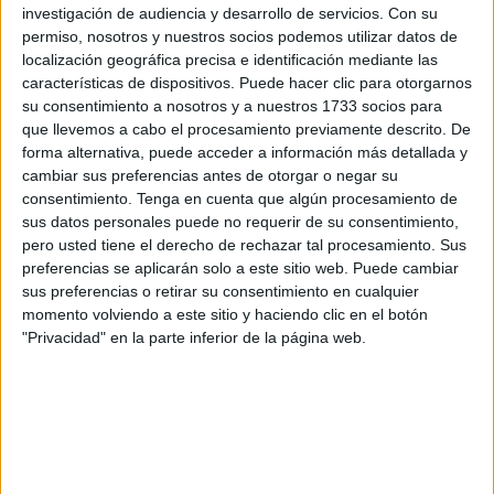
Parlamento Europeo por esta formación, Jorge Buxade,
investigación de audiencia y desarrollo de servicios.
Con su
que junto con el candidato a la Presidencia de la Ciudad
permiso, nosotros y nuestros socios podemos utilizar datos de
localización geográfica precisa e identificación mediante las
Autónoma, Sergio Redondo, conforman el plantel de este
características de dispositivos. Puede hacer clic para otorgarnos
mitin que se celebrará en la recta final de la campaña.
su consentimiento a nosotros y a nuestros 1733 socios para
que llevemos a cabo el procesamiento previamente descrito. De
Será la primera vez Abascal visite Ceuta como líder de
forma alternativa, puede acceder a información más detallada y
Vox, ya que en anteriores ocasiones fue su secretario
cambiar sus preferencias antes de otorgar o negar su
general, Javier Ortega Smith quien ha prestado el apoyo
consentimiento.
Tenga en cuenta que algún procesamiento de
sus datos personales puede no requerir de su consentimiento,
del partido a las distintas candidaturas que Vox ha
pero usted tiene el derecho de rechazar tal procesamiento. Sus
presentado en Ceuta.
preferencias se aplicarán solo a este sitio web. Puede cambiar
sus preferencias o retirar su consentimiento en cualquier
De esta forma, Abascal viene a apoyar a Redondo
momento volviendo a este sitio y haciendo clic en el botón
después de que su formación lograra ser la fuerza más
"Privacidad" en la parte inferior de la página web.
votada en las pasadas Elecciones Generales, que junto al
PSOE, desbancaron al PP a una tercera posición.