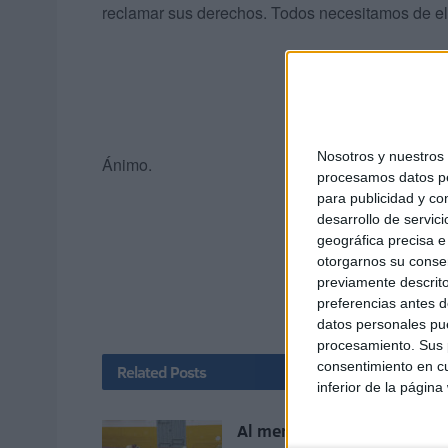
reclamar sus derechos. Todos necesitamos de el
Nosotros y nuestro
Ánimo.
procesamos datos per
para publicidad y co
desarrollo de servici
geográfica precisa e 
otorgarnos su conse
previamente descrito
preferencias antes d
datos personales pue
procesamiento. Sus p
consentimiento en cu
Related
Posts
inferior de la página
Al menos 6 colegios de