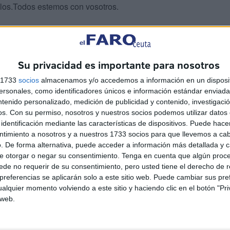
los.Todos estemos con vosotros.
Su privacidad es importante para nosotros
s 1733
socios
almacenamos y/o accedemos a información en un disposit
sonales, como identificadores únicos e información estándar enviada 
ntenido personalizado, medición de publicidad y contenido, investigaci
os.
Con su permiso, nosotros y nuestros socios podemos utilizar datos 
identificación mediante las características de dispositivos. Puede hacer
ntimiento a nosotros y a nuestros 1733 socios para que llevemos a ca
. De forma alternativa, puede acceder a información más detallada y 
e otorgar o negar su consentimiento.
Tenga en cuenta que algún proc
de no requerir de su consentimiento, pero usted tiene el derecho de r
referencias se aplicarán solo a este sitio web. Puede cambiar sus pref
alquier momento volviendo a este sitio y haciendo clic en el botón "Pri
 web.
Colapso en el CETI: 12