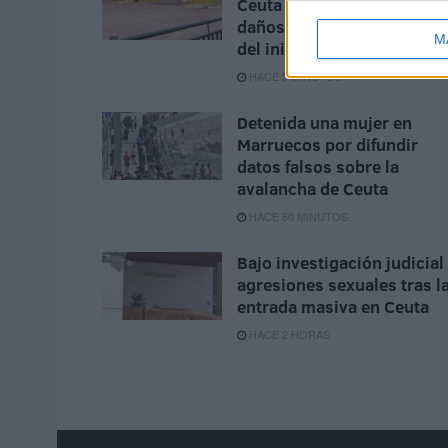
Ceuta sufren entradas y
daños a menos de un mes
M
del inicio del curso
HACE 5 MINUTOS
Detenida una mujer en
Marruecos por difundir
datos falsos sobre la
avalancha de Ceuta
HACE 60 MINUTOS
Bajo investigación judicial
agresiones sexuales tras l
entrada masiva en Ceuta
HACE 2 HORAS