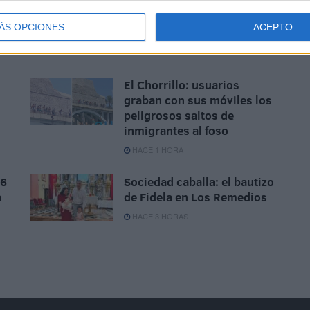
vigilantes para contener una
"situación extrema"
ÁS OPCIONES
ACEPTO
HACE 17 MINUTOS
El Chorrillo: usuarios
graban con sus móviles los
peligrosos saltos de
inmigrantes al foso
HACE 1 HORA
 6
Sociedad caballa: el bautizo
a
de Fidela en Los Remedios
HACE 3 HORAS