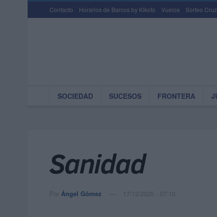
Contacto
Horarios de Barcos by Kikoto
Vuelos
Sorteo Cruz
SOCIEDAD
SUCESOS
FRONTERA
J
Sanidad
Por
Ángel Gómez
17/12/2025 - 07:10