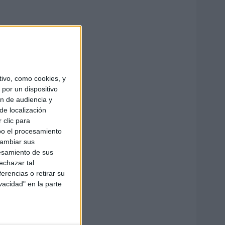
ivo, como cookies, y
por un dispositivo
ón de audiencia y
de localización
 clic para
bo el procesamiento
cambiar sus
esamiento de sus
echazar tal
erencias o retirar su
vacidad" en la parte