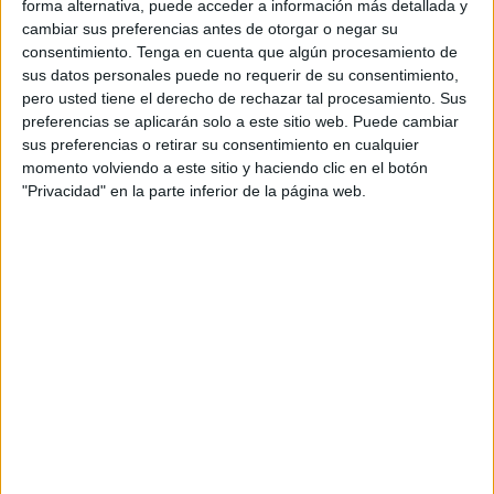
mejores o peores modales— el vigilante, cumpliendo con
forma alternativa, puede acceder a información más detallada y
cambiar sus preferencias antes de otorgar o negar su
su obligación, te dice que no puedes acompañar a tu
consentimiento.
Tenga en cuenta que algún procesamiento de
familiar enfermo, que tienes que quedarte fuera y dejarlo
sus datos personales puede no requerir de su consentimiento,
sólo.
pero usted tiene el derecho de rechazar tal procesamiento. Sus
preferencias se aplicarán solo a este sitio web. Puede cambiar
¿Desde cuándo esto es así? No lo sé exactamente, pero
sus preferencias o retirar su consentimiento en cualquier
recuerdo que antes siempre se permitía que una persona
momento volviendo a este sitio y haciendo clic en el botón
"Privacidad" en la parte inferior de la página web.
acompañara al enfermo para darle esa compañía tan
necesaria en esos momentos.
La sanidad cada día se deshumaniza más: es menos
humana y se endurece.
Otra cosa que también presencié fue cómo una señora,
con un ataque de nervios —con razón o sin ella—, discutía
con los vigilantes de seguridad. Se notaba, en mí opinión,
que no tenían mucha destreza para calmarla y, más bien,
con su diálogo encorsetado la ponían todavía más
nerviosa. Incluso llegaron a “advertirla” de que iban a