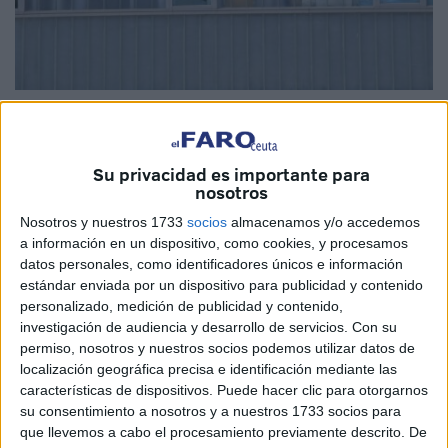
Imagen de archivo
Su privacidad es importante para
nosotros
Antes ibas a Urgencias y podías entrar a acompañar a tu
Nosotros y nuestros 1733
socios
almacenamos y/o accedemos
mujer, madre, padre, amigo, etc., siempre que fuera una
a información en un dispositivo, como cookies, y procesamos
sola persona de acompañante.
datos personales, como identificadores únicos e información
estándar enviada por un dispositivo para publicidad y contenido
Esto lo agradecía mucho el enfermo, ya que se sentía
personalizado, medición de publicidad y contenido,
investigación de audiencia y desarrollo de servicios.
Con su
acompañado por una persona allegada.
permiso, nosotros y nuestros socios podemos utilizar datos de
localización geográfica precisa e identificación mediante las
Hoy hemos llegado a tal grado de deshumanización que,
características de dispositivos. Puede hacer clic para otorgarnos
después de estar más de tres horas esperando para poder
su consentimiento a nosotros y a nuestros 1733 socios para
entrar a que te vea el médico, cuando por fin te toca —con
que llevemos a cabo el procesamiento previamente descrito. De