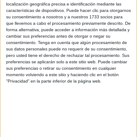
localización geográfica precisa e identificación mediante las
Esta semana ha sido el fin del sueño marroquí
en el
características de dispositivos. Puede hacer clic para otorgarnos
Mundial de Qatar
, la sanidad y el servicio de ambulancias
su consentimiento a nosotros y a nuestros 1733 socios para
de Ceuta, además de la intervención llevada a cabo por
que llevemos a cabo el procesamiento previamente descrito. De
efectivos de la UIR el pasado sábado, los temas
forma alternativa, puede acceder a información más detallada y
cambiar sus preferencias antes de otorgar o negar su
abordados.
consentimiento.
Tenga en cuenta que algún procesamiento de
sus datos personales puede no requerir de su consentimiento,
La charla ha comenzado
hablando de fútbol
de una
pero usted tiene el derecho de rechazar tal procesamiento. Sus
manera distendida y nuestros contertulios no han hecho
preferencias se aplicarán solo a este sitio web. Puede cambiar
ninguna apuesta de momento por ningún equipo en
sus preferencias o retirar su consentimiento en cualquier
semifinales.
momento volviendo a este sitio y haciendo clic en el botón
"Privacidad" en la parte inferior de la página web.
Sobre la sanidad ceutí
De ese tema hemos pasado a comentar la tardanza en
atender a una vecina de Hadú después de una caída, que
casi una hora ha tenido que esperar por una ambulancia
después de varias llamadas telefónicas solicitando la