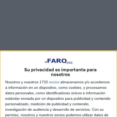
Fotos y vídeo: Jesús Galindo
Su privacidad es importante para
nosotros
Nosotros y nuestros 1733
socios
almacenamos y/o accedemos
Como es habitual cada semana,
‘La Mañana de Cope
a información en un dispositivo, como cookies, y procesamos
Ceuta’
ha compartido con sus oyentes ‘La Tertulia’ en
datos personales, como identificadores únicos e información
compañía de Juan Luis Aróstegui y Jesús Bollit,
estándar enviada por un dispositivo para publicidad y contenido
abordando temas de actualidad relacionados con la
personalizado, medición de publicidad y contenido,
investigación de audiencia y desarrollo de servicios.
Con su
Ciudad Autónoma.
permiso, nosotros y nuestros socios podemos utilizar datos de