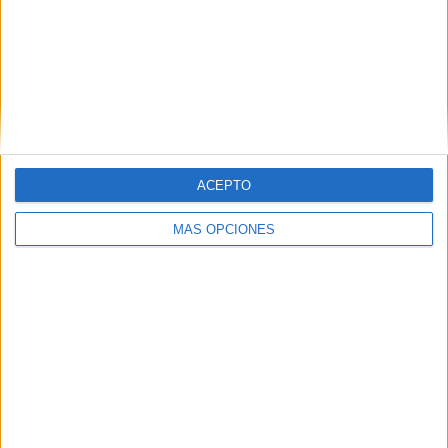
Tags:
COPE
deportes
Fútbol
Juan Vivas
Policía Local
Sanidad
ACEPTO
Related
Posts
MÁS OPCIONES
Vox reprocha a Vivas su "hipocresía" y le
acusa de hacer "seguidismo ciego" a las
políticas de Sánchez
HACE 5 HORAS
La Policía se topa con 3 menores
asentados en el 'Rosalía de Castro'
HACE 5 HORAS