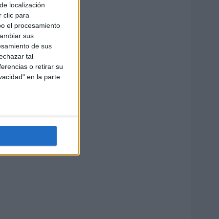
de localización
 clic para
bo el procesamiento
cambiar sus
esamiento de sus
echazar tal
erencias o retirar su
vacidad" en la parte