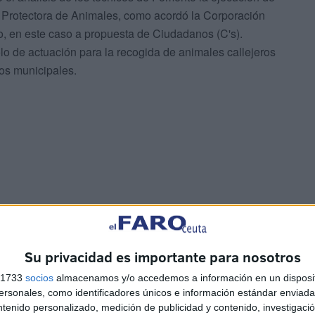
a Protectora de Animales, como acordó la Corporación
o, en este caso a propuesta de Ciudadanos (C's).
olo de actuación para la recogida de animales callejeros
os municipales.
Su privacidad es importante para nosotros
 a
Solidaridad carga contra la
s 1733
socios
almacenamos y/o accedemos a información en un disposit
gestión del Ingesa tras la
sonales, como identificadores únicos e información estándar enviada 
e
crisis en Ceuta: "Los
ntenido personalizado, medición de publicidad y contenido, investigaci