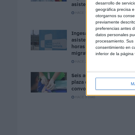
desarrollo de servici
asistencial" en Ceuta
geográfica precisa e 
HACE 12 HORAS
otorgarnos su conse
previamente descrito
preferencias antes d
Ingesa presta 329
datos personales pue
asistencias en Ceuta en 24
procesamiento. Sus p
horas por la presión
consentimiento en cu
migratoria
inferior de la página
HACE 2 DÍAS
Seis aspirantes optan a un
plaza de ATS/DUE
M
convocada por la Ciudad
HACE 3 DÍAS