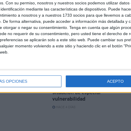
os.
Con su permiso, nosotros y nuestros socios podemos utilizar datos 
sanitarios han sido
identificación mediante las características de dispositivos. Puede hacer
abandonados"
ntimiento a nosotros y a nuestros 1733 socios para que llevemos a ca
HACE 1 DÍA
. De forma alternativa, puede acceder a información más detallada y 
e otorgar o negar su consentimiento.
Tenga en cuenta que algún proc
Treinta duchas y diez baños
de no requerir de su consentimiento, pero usted tiene el derecho de r
para atender a los
referencias se aplicarán solo a este sitio web. Puede cambiar sus pref
inmigrantes
alquier momento volviendo a este sitio y haciendo clic en el botón "Pri
 web.
HACE 3 DÍAS
a
Igualdad ofrece apoyo a
Ceuta para proteger a las
ÁS OPCIONES
ACEPTO
mujeres inmigrantes en
situación de especial
vulnerabilidad
HACE 4 DÍAS