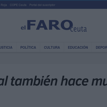
 Roja
COPE Ceuta
Portal del suscriptor
USTICIA
POLÍTICA
CULTURA
EDUCACIÓN
DEPO
al también hace m