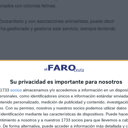
onados con colonias felinas.
Zoosanitario y con asociaciones animalistas, puedo decir
 ha gestionado y gestiona este servicio, siempre teniendo
Su privacidad es importante para nosotros
ar mal. Cuando algo se hace bien, también hay que
s 1733
socios
almacenamos y/o accedemos a información en un disposit
anitario es un gran acierto, y ojalá se mantenga durante
sonales, como identificadores únicos e información estándar enviada 
uando algo funciona, lo mejor es dejarlo así.
ntenido personalizado, medición de publicidad y contenido, investigaci
os.
Con su permiso, nosotros y nuestros socios podemos utilizar datos 
identificación mediante las características de dispositivos. Puede hacer
ntimiento a nosotros y a nuestros 1733 socios para que llevemos a ca
. De forma alternativa, puede acceder a información más detallada y 