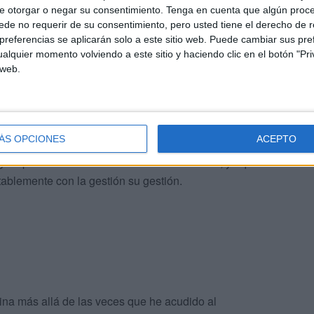
e otorgar o negar su consentimiento.
Tenga en cuenta que algún proc
de no requerir de su consentimiento, pero usted tiene el derecho de r
referencias se aplicarán solo a este sitio web. Puede cambiar sus pref
ste caso concreto, a los animalistas, que somos muchos.
alquier momento volviendo a este sitio y haciendo clic en el botón "Pri
tina en el Zoosanitario (otra cosa, claro está, es lo que
 web.
rsona cercana y que está mostrando un gran interés por
ÁS OPCIONES
ACEPTO
y hacer las cosas bien y dejarnos a la veterinaria Cristina
an parte del colectivo animalista satisfecha, ya que el
ablemente con la gestión su gestión.
tina más allá de las veces que he acudido al